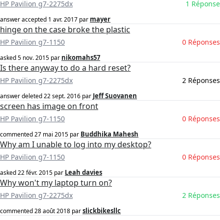
HP Pavilion g7-2275dx
1 Réponse
mayer
answer accepted
1 avr. 2017
par
hinge on the case broke the plastic
HP Pavilion g7-1150
0 Réponses
nikomahs57
asked
5 nov. 2015
par
Is there anyway to do a hard reset?
HP Pavilion g7-2275dx
2 Réponses
Jeff Suovanen
answer deleted
22 sept. 2016
par
screen has image on front
HP Pavilion g7-1150
0 Réponses
Buddhika Mahesh
commented
27 mai 2015
par
Why am I unable to log into my desktop?
HP Pavilion g7-1150
0 Réponses
Leah davies
asked
22 févr. 2015
par
Why won't my laptop turn on?
HP Pavilion g7-2275dx
2 Réponses
slickbikesllc
commented
28 août 2018
par