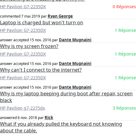
HP Pavilion G7-2235DX
0 Réponses
Ryan George
commented
7 mai 2019
par
Laptop is charged but won't turn on
HP Pavilion G7-2235DX
1 Réponse
Dante Mugnaini
answer accepted
15 nov. 2016
par
Why is my screen frozen?
HP Pavilion G7-2235DX
1 Réponse
Dante Mugnaini
answer accepted
15 nov. 2016
par
Why can't I connect to the internet?
HP Pavilion G7-2235DX
1 Réponse
Dante Mugnaini
answer accepted
15 nov. 2016
par
Why is my laptop beeping during boot after repair, screen
black
HP Pavilion g7-2275dx
3 Réponses
Rick
answered
6 nov. 2018
par
What if you already pulled the keyboard not knowing
about the cable.