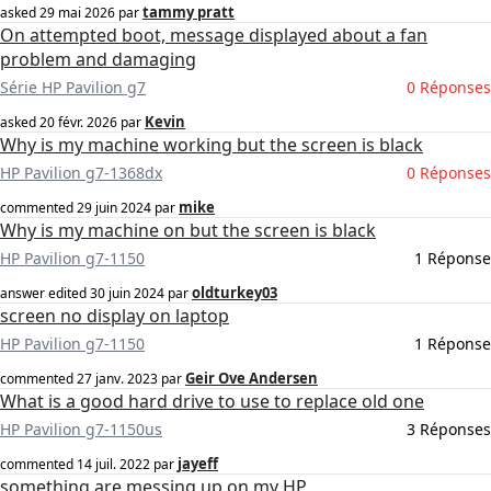
tammy pratt
asked
29 mai 2026
par
On attempted boot, message displayed about a fan
problem and damaging
Série HP Pavilion g7
0 Réponses
Kevin
asked
20 févr. 2026
par
Why is my machine working but the screen is black
HP Pavilion g7-1368dx
0 Réponses
mike
commented
29 juin 2024
par
Why is my machine on but the screen is black
HP Pavilion g7-1150
1 Réponse
oldturkey03
answer edited
30 juin 2024
par
screen no display on laptop
HP Pavilion g7-1150
1 Réponse
Geir Ove Andersen
commented
27 janv. 2023
par
What is a good hard drive to use to replace old one
HP Pavilion g7-1150us
3 Réponses
jayeff
commented
14 juil. 2022
par
something are messing up on my HP