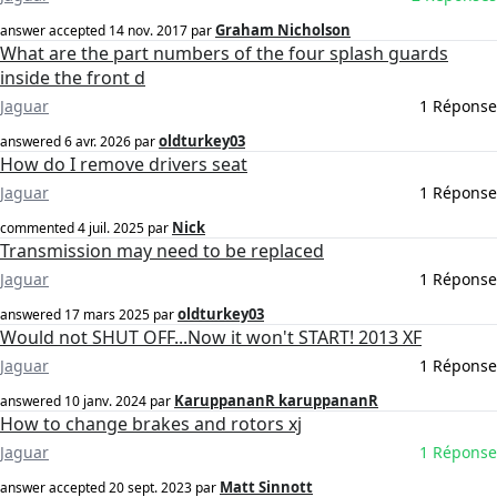
Graham Nicholson
answer accepted
14 nov. 2017
par
What are the part numbers of the four splash guards
inside the front d
Jaguar
1 Réponse
oldturkey03
answered
6 avr. 2026
par
How do I remove drivers seat
Jaguar
1 Réponse
Nick
commented
4 juil. 2025
par
Transmission may need to be replaced
Jaguar
1 Réponse
oldturkey03
answered
17 mars 2025
par
Would not SHUT OFF...Now it won't START! 2013 XF
Jaguar
1 Réponse
KaruppananR karuppananR
answered
10 janv. 2024
par
How to change brakes and rotors xj
Jaguar
1 Réponse
Matt Sinnott
answer accepted
20 sept. 2023
par