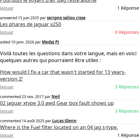
Pourquoi le voyant d'air bag reste allumé
Jaguar
1 Réponse
serigne saliou cisse
answered
15 juin 2025
par
Les phares de jaguar x250
Jaguar
0 Réponses
Medpj Pj
asked
10 janv. 2026
par
Voilà toutes les questions dans votre langue, mais en voici
quelques autres qui pourraient être utiles :
How would I fix a car that wasn't started for 13 years-
version 2!
Jaguar
5 Réponses
Neil
commented
23 nov. 2017
par
02 jaguar xtype 3.0 awd Gear box fault shows up
Jaguar
3 Réponses
Lucas Glenn
commented
14 août 2025
par
Where is the Fuel filter located on an 04 jag s-type.
Jaguar
1 Réponse