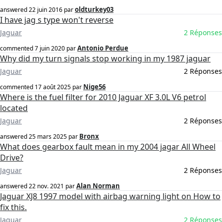
oldturkey03
answered
22 juin 2016
par
I have jag s type won't reverse
Jaguar
2 Réponses
Antonio Perdue
commented
7 juin 2020
par
Why did my turn signals stop working in my 1987 jaguar
Jaguar
2 Réponses
Nige56
commented
17 août 2025
par
Where is the fuel filter for 2010 Jaguar XF 3.0L V6 petrol
located
Jaguar
2 Réponses
Bronx
answered
25 mars 2025
par
What does gearbox fault mean in my 2004 jagar All Wheel
Drive?
Jaguar
2 Réponses
Alan Norman
answered
22 nov. 2021
par
Jaguar XJ8 1997 model with airbag warning light on How to
fix this.
Jaguar
2 Réponses