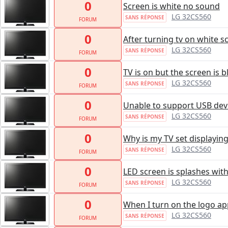
0
Screen is white no sound
LG 32CS560
SANS RÉPONSE
FORUM
0
After turning tv on white 
LG 32CS560
SANS RÉPONSE
FORUM
0
TV is on but the screen is 
LG 32CS560
SANS RÉPONSE
FORUM
0
Unable to support USB dev
LG 32CS560
SANS RÉPONSE
FORUM
0
Why is my TV set displayin
LG 32CS560
SANS RÉPONSE
FORUM
0
LED screen is splashes wit
LG 32CS560
SANS RÉPONSE
FORUM
0
When I turn on the logo app
LG 32CS560
SANS RÉPONSE
FORUM