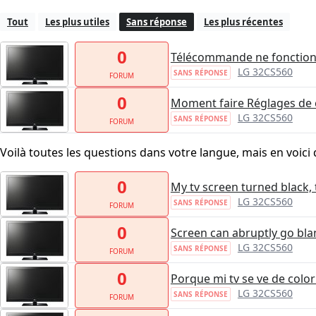
Tout
Les plus utiles
Sans réponse
Les plus récentes
0
Télécommande ne fonction
LG 32CS560
SANS RÉPONSE
FORUM
0
Moment faire Réglages de 
LG 32CS560
SANS RÉPONSE
FORUM
Voilà toutes les questions dans votre langue, mais en voici 
0
My tv screen turned black, t
LG 32CS560
SANS RÉPONSE
FORUM
0
Screen can abruptly go bl
LG 32CS560
SANS RÉPONSE
FORUM
0
Porque mi tv se ve de colo
LG 32CS560
SANS RÉPONSE
FORUM