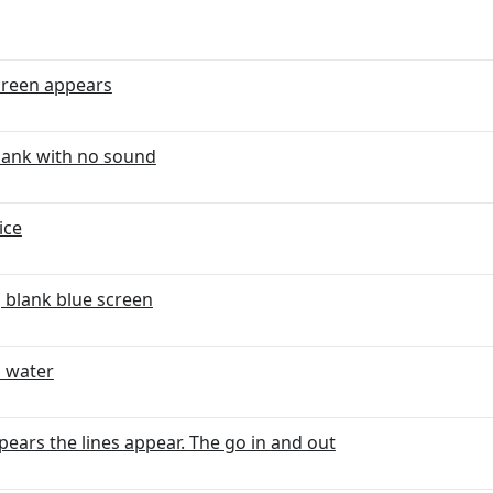
screen appears
blank with no sound
ice
g blank blue screen
h water
ears the lines appear. The go in and out