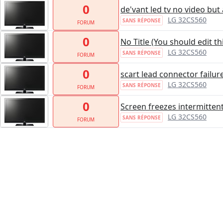
0
de'vant led tv no video but a
LG 32CS560
SANS RÉPONSE
FORUM
0
No Title (You should edit th
LG 32CS560
SANS RÉPONSE
FORUM
0
scart lead connector failure
LG 32CS560
SANS RÉPONSE
FORUM
0
Screen freezes intermittent
LG 32CS560
SANS RÉPONSE
FORUM