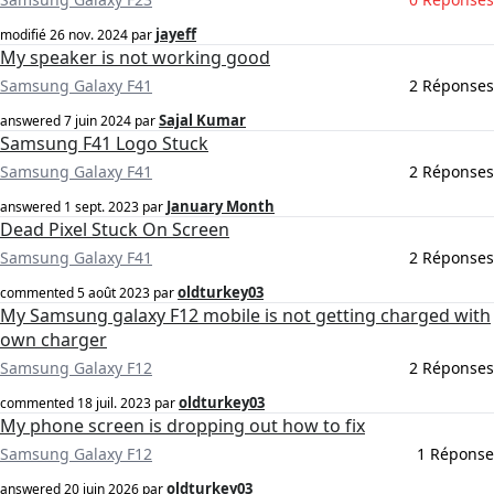
jayeff
modifié
26 nov. 2024
par
My speaker is not working good
Samsung Galaxy F41
2 Réponses
Sajal Kumar
answered
7 juin 2024
par
Samsung F41 Logo Stuck
Samsung Galaxy F41
2 Réponses
January Month
answered
1 sept. 2023
par
Dead Pixel Stuck On Screen
Samsung Galaxy F41
2 Réponses
oldturkey03
commented
5 août 2023
par
My Samsung galaxy F12 mobile is not getting charged with
own charger
Samsung Galaxy F12
2 Réponses
oldturkey03
commented
18 juil. 2023
par
My phone screen is dropping out how to fix
Samsung Galaxy F12
1 Réponse
oldturkey03
answered
20 juin 2026
par