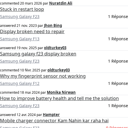
Nuratdin Ali
commented
20 mars 2026
par
Stuck in restart loop
Samsung Galaxy F23
1 Réponse
Jhon Bing
answered
21 nov. 2023
par
Display broken need to repair
Samsung Galaxy F13
1 Réponse
oldturkey03
answered
19 nov. 2025
par
Samsung galaxy f23 display broken
Samsung Galaxy F23
1 Réponse
oldturkey03
commented
10 févr. 2025
par
Why my fingerprint sensor not working
Samsung Galaxy F12
1 Réponse
Monika Nirwan
commented
18 mai 2024
par
How to improve battery health and tell me the solution
Samsung Galaxy F23
1 Réponse
Hampter
answered
12 avr. 2024
par
Mobile charger connector Kam Nahin kar raha hai
Samsung Galaxy F23
0 Réponses