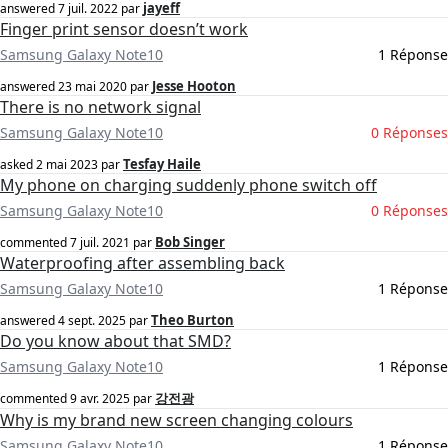
jayeff
answered
7 juil. 2022
par
Finger print sensor doesn’t work
Samsung Galaxy Note10
1 Réponse
Jesse Hooton
answered
23 mai 2020
par
There is no network signal
Samsung Galaxy Note10
0 Réponses
Tesfay Haile
asked
2 mai 2023
par
My phone on charging suddenly phone switch off
Samsung Galaxy Note10
0 Réponses
Bob Singer
commented
7 juil. 2021
par
Waterproofing after assembling back
Samsung Galaxy Note10
1 Réponse
Theo Burton
answered
4 sept. 2025
par
Do you know about that SMD?
Samsung Galaxy Note10
1 Réponse
강전광
commented
9 avr. 2025
par
Why is my brand new screen changing colours
Samsung Galaxy Note10
1 Réponse