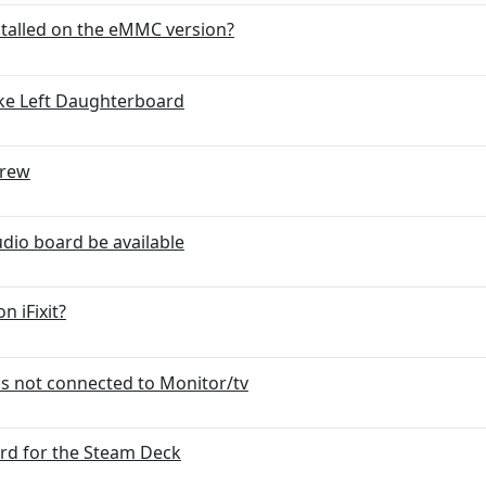
stalled on the eMMC version?
ke Left Daughterboard
crew
dio board be available
n iFixit?
's not connected to Monitor/tv
ard for the Steam Deck