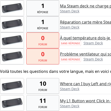
1
Ma Steam deck ne charge pl
Steam Deck
RÉPONSE
1
Réparation carte mère St
Steam Deck
RÉPONSE
0
À quel température dois-je c
Steam Deck
SANS RÉPONSE
FORUM
0
Probléme ventilateur qui 
Steam Deck
SANS RÉPONSE
FORUM
Voilà toutes les questions dans votre langue, mais en voici 
10
Where can I buy Left and r
Steam Deck
FORUM
11
My L1 Button wont Click in
Steam Deck
FORUM