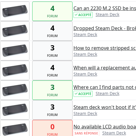
4
Can an 2230 M.2 SSD be in
Steam Deck
ACCEPTÉ
FORUM
4
Dropped Steam Deck - Bro
Steam Deck
FORUM
3
How to remove stripped s
Steam Deck
FORUM
4
When will a replacement au
Steam Deck
FORUM
3
Where can I find parts not o
Steam Deck
ACCEPTÉ
FORUM
3
Steam deck won't boot if it
Steam Deck
FORUM
0
No available LCD audio bo
Steam Deck
SANS RÉPONSE
FORUM