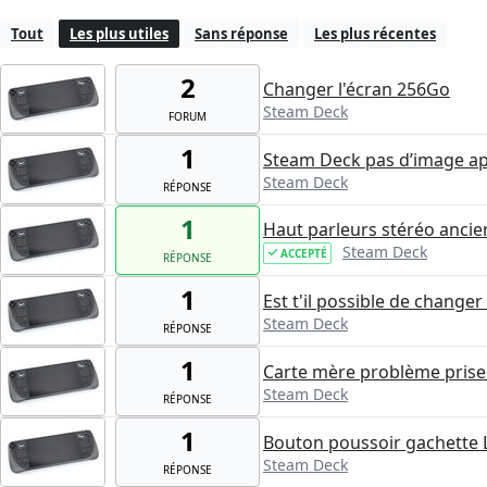
Tout
Les plus utiles
Sans réponse
Les plus récentes
2
Changer l'écran 256Go
Steam Deck
FORUM
1
Steam Deck pas d’image ap
Steam Deck
RÉPONSE
1
Haut parleurs stéréo anci
Steam Deck
ACCEPTÉ
RÉPONSE
1
Est t'il possible de change
Steam Deck
RÉPONSE
1
Carte mère problème prise
Steam Deck
RÉPONSE
1
Bouton poussoir gachette 
Steam Deck
RÉPONSE