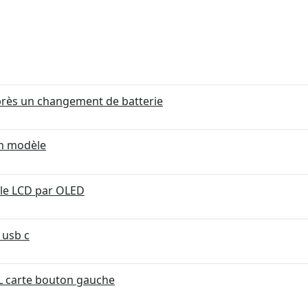
rès un changement de batterie
en modèle
r le LCD par OLED
 usb c
L carte bouton gauche