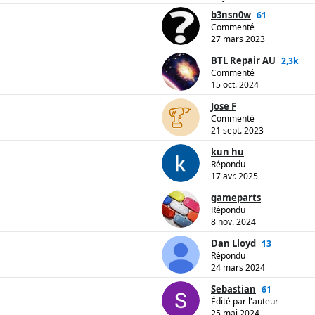
b3nsn0w
61
Commenté
27 mars 2023
BTL Repair AU
2,3k
Commenté
15 oct. 2024
Jose F
Commenté
21 sept. 2023
kun hu
Répondu
17 avr. 2025
gameparts
Répondu
8 nov. 2024
Dan Lloyd
13
Répondu
24 mars 2024
Sebastian
61
Édité par l'auteur
25 mai 2024