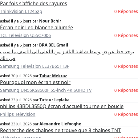
Par fois s'affiche des rayures
ThinkVision LT2452p
0 Réponses
Nour Bchir
asked
il y a 5 jours
par
Écran noir Led blanche allumée
TCL Television U55C7006
0 Réponses
BRA BEL Gmail
asked
il y a 5 jours
par
يوجد خط عريض وسط شاشة التلفاز من الأعلى الى الأسف ما سبب
في دلك
Samsung Television LE37B651T3P
0 Réponses
Tahar Mekraz
asked
30 juil. 2026
par
Pourqouoi mon écran est noir
Samsung UN55KS8500F 55-inch 4K SUHD TV
0 Réponses
Tuteur Leylaka
asked
23 juil. 2026
par
philips 43BDL3550Q écran d'accueil tourne en boucle
Philips Television
0 Réponses
Alexandre Liefooghe
asked
23 juil. 2026
par
Recherche des chaînes ne trouve que 8 chaînes TNT