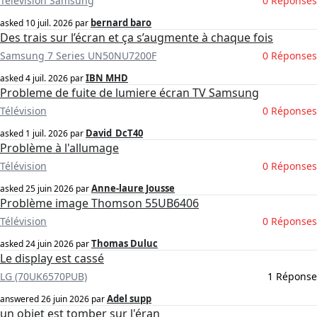
Télévision Samsung
0 Réponses
bernard baro
asked
10 juil. 2026
par
Des trais sur l’écran et ça s’augmente à chaque fois
Samsung 7 Series UN50NU7200F
0 Réponses
IBN MHD
asked
4 juil. 2026
par
Probleme de fuite de lumiere écran TV Samsung
Télévision
0 Réponses
David_DcT40
asked
1 juil. 2026
par
Problème à l'allumage
Télévision
0 Réponses
Anne-laure Jousse
asked
25 juin 2026
par
Problème image Thomson 55UB6406
Télévision
0 Réponses
Thomas Duluc
asked
24 juin 2026
par
Le display est cassé
LG (70UK6570PUB)
1 Réponse
Adel supp
answered
26 juin 2026
par
un objet est tomber sur l'éran