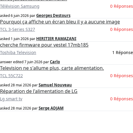
Télévision Samsung
0 Réponses
Georges Destours
asked
6 juin 2026
par
Pourquoi ça affiche un écran bleu il y a aucune image
TCL 3-Series S327
0 Réponses
HERITIER RAMAZANI
asked
1 juin 2026
par
cherche firmware pour vestel 17mb185
Toshiba Television
1 Réponse
Carlo
answer edited
7 juin 2026
par
Television ne s'allume plus, carte alimentation.
TCL 55C722
0 Réponses
Samuel Nouveau
asked
28 mai 2026
par
Réparation de l'alimentation de LG
Lg smart tv
0 Réponses
Serge ADJAM
asked
28 mai 2026
par