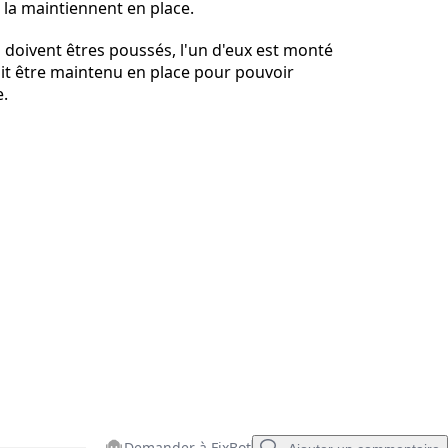
 la maintiennent en place.
Annuler
Publier un commentaire
 doivent êtres poussés, l'un d'eux est monté
oit être maintenu en place pour pouvoir
e.
Demander à FixBot