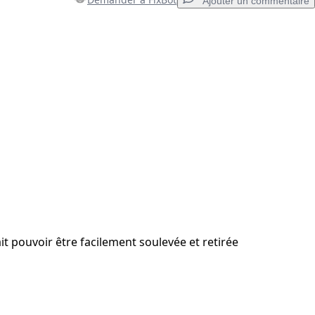
Ajouter un commentaire
Ajouter un commentaire
Annuler
Publier un commentaire
it pouvoir être facilement soulevée et retirée