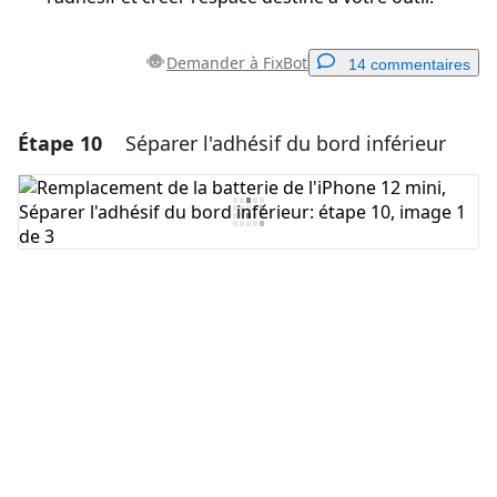
Demander à FixBot
14 commentaires
Étape 10
Séparer l'adhésif du bord inférieur
Ajouter un commentaire
Ajouter un commentaire
Annuler
Publier un commentaire