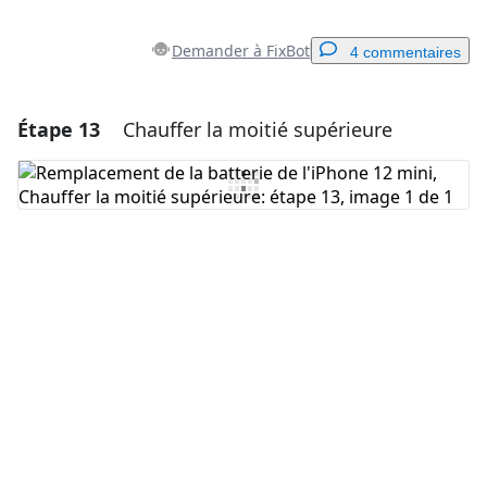
Demander à FixBot
4 commentaires
Étape 13
Chauffer la moitié supérieure
Ajouter un commentaire
Ajouter un commentaire
Annuler
Publier un commentaire