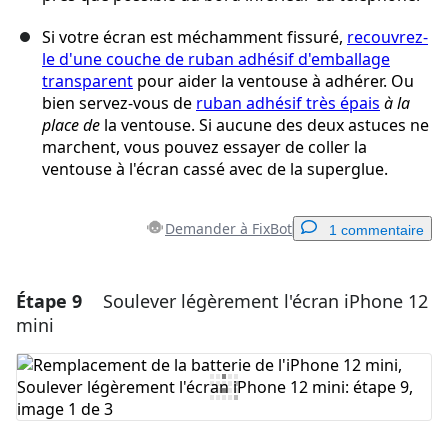
Si votre écran est méchamment fissuré,
recouvrez-
le d'une couche de ruban adhésif d'emballage
transparent
pour aider la ventouse à adhérer. Ou
bien servez-vous de
ruban adhésif très épais
à la
place de
la ventouse. Si aucune des deux astuces ne
marchent, vous pouvez essayer de coller la
ventouse à l'écran cassé avec de la superglue.
Demander à FixBot
1 commentaire
Étape 9
Soulever légèrement l'écran iPhone 12
Ajouter un commentaire
mini
Ajouter un commentaire
Annuler
Publier un commentaire