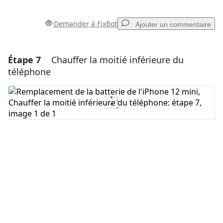
Demander à FixBot
Ajouter un commentaire
Étape 7
Chauffer la moitié inférieure du
Ajouter un commentaire
téléphone
Ajouter un commentaire
Annuler
Publier un commentaire