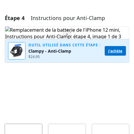
Étape 4
Instructions pour Anti-Clamp
Ajouter un commentaire
Ajouter un commentaire
OUTIL UTILISÉ DANS CETTE ÉTAPE :
Clampy - Anti-Clamp
J'achète
$24.95
Annuler
Publier un commentaire