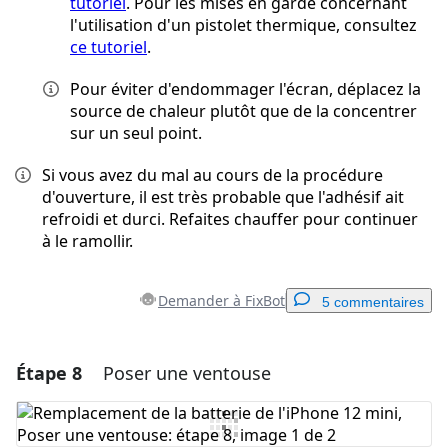
tutoriel
. Pour les mises en garde concernant
l'utilisation d'un pistolet thermique, consultez
ce tutoriel
.
Pour éviter d'endommager l'écran, déplacez la
source de chaleur plutôt que de la concentrer
sur un seul point.
Si vous avez du mal au cours de la procédure
d'ouverture, il est très probable que l'adhésif ait
refroidi et durci. Refaites chauffer pour continuer
à le ramollir.
Demander à FixBot
5 commentaires
Étape 8
Poser une ventouse
Ajouter un commentaire
Ajouter un commentaire