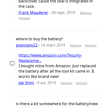
backcover, cause the seal is integrated in
the case.
Frank Mauderer
-
20 sept. 2019
Réponse
Partager
where to buy the battery?
popoypoi22
-
14 mars 2019
Réponse
Partager
https://www.amazon.com/Tesurty-
Replaceme...
I bought mine from Amazon. Just replaced
the battery after all the tool kit came in. It
works like brand new!
Jae Shim
-
9 avr. 2019
Réponse
Partager
is there a kit somewhere for the battery/new