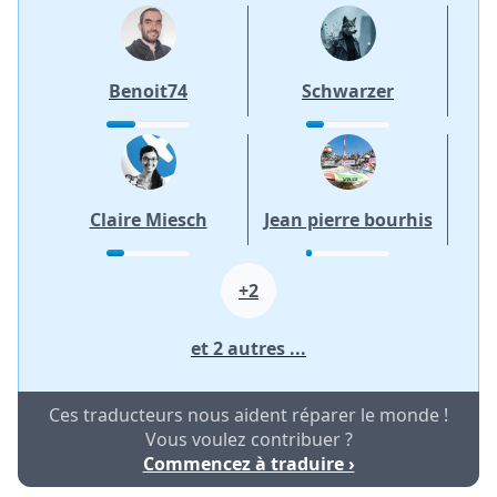
Benoit74
Schwarzer
Claire Miesch
Jean pierre bourhis
+2
et 2 autres ...
Ces traducteurs nous aident réparer le monde !
Vous voulez contribuer ?
Commencez à traduire ›