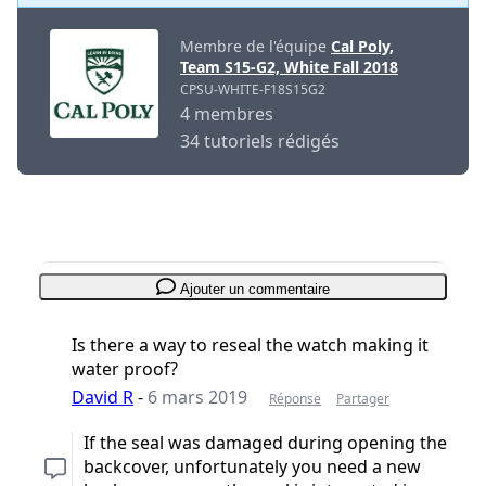
Membre de l'équipe
Cal Poly,
Team S15-G2, White Fall 2018
CPSU-WHITE-F18S15G2
4 membres
34 tutoriels rédigés
Ajouter un commentaire
Is there a way to reseal the watch making it
water proof?
David R
-
6 mars 2019
Réponse
Partager
If the seal was damaged during opening the
backcover, unfortunately you need a new