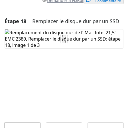
Demander à FixBot
1 commentaire
Étape 18
Remplacer le disque dur par un SSD
Ajouter un commentaire
Ajouter un commentaire
Annuler
Publier un commentaire