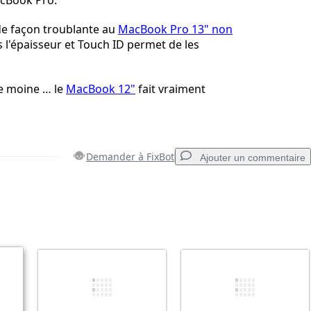
cBook Pro.
de façon troublante au
MacBook Pro 13" non
s l'épaisseur et Touch ID permet de les
 le moine … le
MacBook 12"
fait vraiment
Demander à FixBot
Ajouter un commentaire
Ajouter un commentaire
Annuler
Publier un commentaire