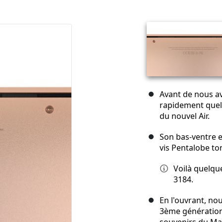
Avant de nous av
rapidement quel
du nouvel Air.
Son bas-ventre e
vis Pentalobe to
Voilà quelq
3184.
En l'ouvrant, no
3ème génération,