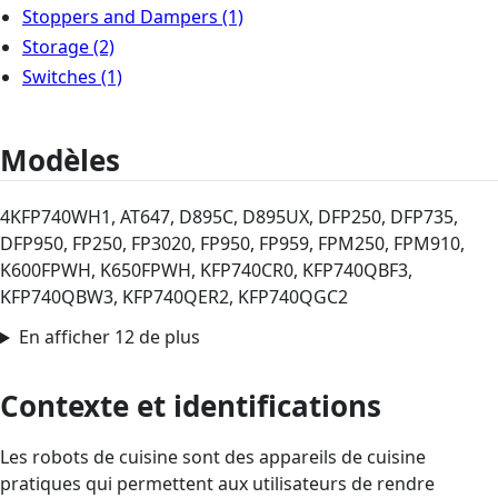
Stoppers and Dampers
(1)
Storage
(2)
Switches
(1)
Modèles
4KFP740WH1, AT647, D895C, D895UX, DFP250, DFP735,
DFP950, FP250, FP3020, FP950, FP959, FPM250, FPM910,
K600FPWH, K650FPWH, KFP740CR0, KFP740QBF3,
KFP740QBW3, KFP740QER2, KFP740QGC2
En afficher 12 de plus
Contexte et identifications
Les robots de cuisine sont des appareils de cuisine
pratiques qui permettent aux utilisateurs de rendre