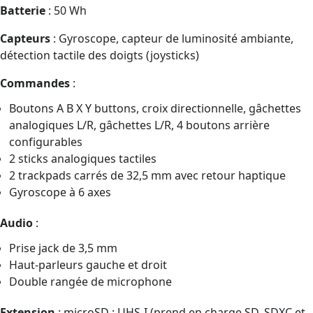
Batterie
: 50 Wh
Capteurs
: Gyroscope, capteur de luminosité ambiante,
détection tactile des doigts (joysticks)
Commandes
:
Boutons A B X Y buttons, croix directionnelle, gâchettes
analogiques L/R, gâchettes L/R, 4 boutons arrière
configurables
2 sticks analogiques tactiles
2 trackpads carrés de 32,5 mm avec retour haptique
Gyroscope à 6 axes
Audio
:
Prise jack de 3,5 mm
Haut-parleurs gauche et droit
Double rangée de microphone
Extension
: microSD : UHS-I (prend en charge SD, SDXC et