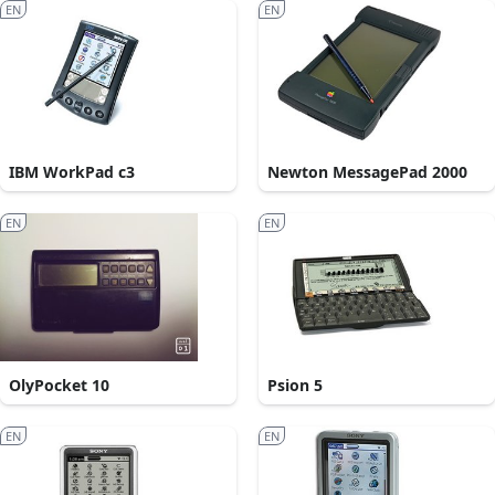
EN
EN
IBM WorkPad c3
Newton MessagePad 2000
EN
EN
OlyPocket 10
Psion 5
EN
EN