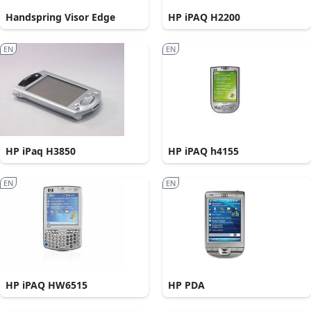
Handspring Visor Edge
HP iPAQ H2200
EN
EN
HP iPaq H3850
HP iPAQ h4155
EN
EN
HP iPAQ HW6515
HP PDA