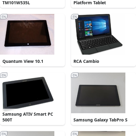
TM101W535L
Platform Tablet
EN
EN
Quantum View 10.1
RCA Cambio
EN
EN
Samsung ATIV Smart PC
500T
Samsung Galaxy TabPro S
EN
EN