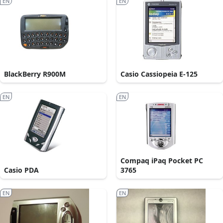
EN
EN
BlackBerry R900M
Casio Cassiopeia E-125
EN
EN
Compaq iPaq Pocket PC
Casio PDA
3765
EN
EN