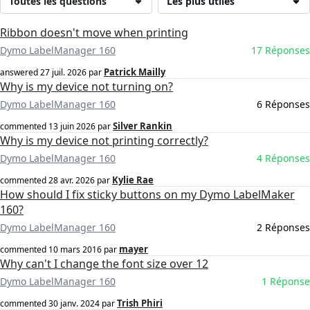
Toutes les questions
Les plus utiles
Ribbon doesn't move when printing
Dymo LabelManager 160
17 Réponses
Patrick Mailly
answered
27 juil. 2026
par
Why is my device not turning on?
Dymo LabelManager 160
6 Réponses
Silver Rankin
commented
13 juin 2026
par
Why is my device not printing correctly?
Dymo LabelManager 160
4 Réponses
Kylie Rae
commented
28 avr. 2026
par
How should I fix sticky buttons on my Dymo LabelMaker
160?
Dymo LabelManager 160
2 Réponses
mayer
commented
10 mars 2016
par
Why can't I change the font size over 12
Dymo LabelManager 160
1 Réponse
Trish Phiri
commented
30 janv. 2024
par