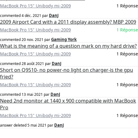
MacBook Pro 15" Unibody mi-2009
1 Réponse
DanJ
commented
4 déc. 2021
par
2009 Airport Card with a 2011 display assembly? MBP 2009
MacBook Pro 15" Unibody mi-2009
1 Réponse
Gaming York
commented
20 nov. 2021
par
What is the meaning of a question mark on my hard drive?
MacBook Pro 15" Unibody mi-2009
1 Réponse
DanJ
commented
28 août 2021
par
Short on Q9510- no power-no light on charger-is the gpu
fried?
MacBook Pro 15" Unibody mi-2009
1 Réponse
DanJ
commented
13 mai 2021
par
Need 2nd monitor at 1440 x 900 compatible with MacBook
Pro
MacBook Pro 15" Unibody mi-2009
1 Réponse
DanJ
answer deleted
5 mai 2021
par