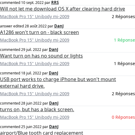
RRS
commented
10 sept. 2022
par
Will not let me download OS X after clearing hard drive
MacBook Pro 15" Unibody mi-2009
2 Réponses
DanJ
answer edited
28 août 2022
par
A1286 won't turn on - black screen
MacBook Pro 15" Unibody mi-2009
1 Réponse
DanJ
commented
29 juil. 2022
par
Want turn on has no sound or lights
MacBook Pro 15" Unibody mi-2009
1 Réponse
DanJ
commented
18 juil. 2022
par
USB port works to charge iPhone but won't mount
external hard drive.
MacBook Pro 15" Unibody mi-2009
2 Réponses
DanJ
commented
28 juin 2022
par
turns on, but has a black screen.
MacBook Pro 15" Unibody mi-2009
0 Réponses
DanJ
commented
25 juin 2022
par
airport/Blue tooth card replacement