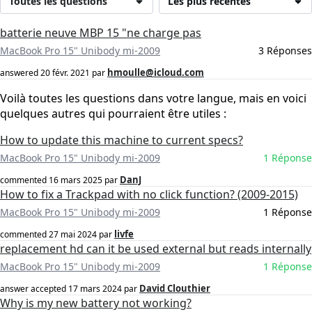
Toutes les questions
Les plus récentes
batterie neuve MBP 15 "ne charge pas
MacBook Pro 15" Unibody mi-2009
3 Réponses
hmoulle@icloud.com
answered
20 févr. 2021
par
Voilà toutes les questions dans votre langue, mais en voici
quelques autres qui pourraient être utiles :
How to update this machine to current specs?
MacBook Pro 15" Unibody mi-2009
1 Réponse
DanJ
commented
16 mars 2025
par
How to fix a Trackpad with no click function? (2009-2015)
MacBook Pro 15" Unibody mi-2009
1 Réponse
livfe
commented
27 mai 2024
par
replacement hd can it be used external but reads internally
MacBook Pro 15" Unibody mi-2009
1 Réponse
David Clouthier
answer accepted
17 mars 2024
par
Why is my new battery not working?