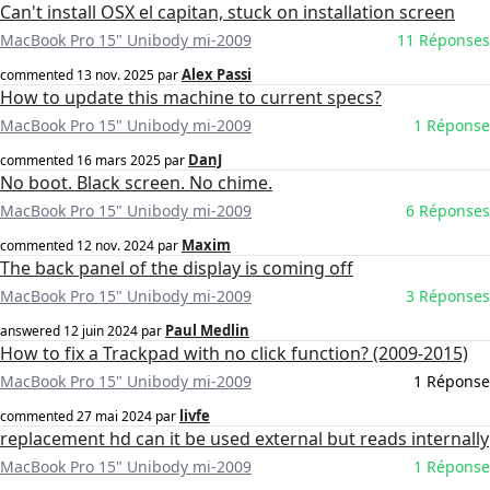
Can't install OSX el capitan, stuck on installation screen
MacBook Pro 15" Unibody mi-2009
11 Réponses
Alex Passi
commented
13 nov. 2025
par
How to update this machine to current specs?
MacBook Pro 15" Unibody mi-2009
1 Réponse
DanJ
commented
16 mars 2025
par
No boot. Black screen. No chime.
MacBook Pro 15" Unibody mi-2009
6 Réponses
Maxim
commented
12 nov. 2024
par
The back panel of the display is coming off
MacBook Pro 15" Unibody mi-2009
3 Réponses
Paul Medlin
answered
12 juin 2024
par
How to fix a Trackpad with no click function? (2009-2015)
MacBook Pro 15" Unibody mi-2009
1 Réponse
livfe
commented
27 mai 2024
par
replacement hd can it be used external but reads internally
MacBook Pro 15" Unibody mi-2009
1 Réponse