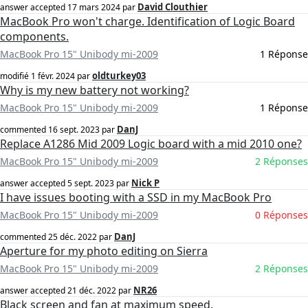
David Clouthier
answer accepted
17 mars 2024
par
MacBook Pro won't charge. Identification of Logic Board
components.
MacBook Pro 15" Unibody mi-2009
1 Réponse
oldturkey03
modifié
1 févr. 2024
par
Why is my new battery not working?
MacBook Pro 15" Unibody mi-2009
1 Réponse
DanJ
commented
16 sept. 2023
par
Replace A1286 Mid 2009 Logic board with a mid 2010 one?
MacBook Pro 15" Unibody mi-2009
2 Réponses
Nick P
answer accepted
5 sept. 2023
par
I have issues booting with a SSD in my MacBook Pro
MacBook Pro 15" Unibody mi-2009
0 Réponses
DanJ
commented
25 déc. 2022
par
Aperture for my photo editing on Sierra
MacBook Pro 15" Unibody mi-2009
2 Réponses
NR26
answer accepted
21 déc. 2022
par
Black screen and fan at maximum speed.