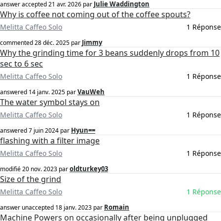
Julie Waddington
answer accepted
21 avr. 2026
par
Why is coffee not coming out of the coffee spouts?
Melitta Caffeo Solo
1 Réponse
Jimmy
commented
28 déc. 2025
par
Why the grinding time for 3 beans suddenly drops from 10
sec to 6 sec
Melitta Caffeo Solo
1 Réponse
VauWeh
answered
14 janv. 2025
par
The water symbol stays on
Melitta Caffeo Solo
1 Réponse
Hyun==
answered
7 juin 2024
par
flashing with a filter image
Melitta Caffeo Solo
1 Réponse
oldturkey03
modifié
20 nov. 2023
par
Size of the grind
Melitta Caffeo Solo
1 Réponse
Romain
answer unaccepted
18 janv. 2023
par
Machine Powers on occasionally after being unplugged