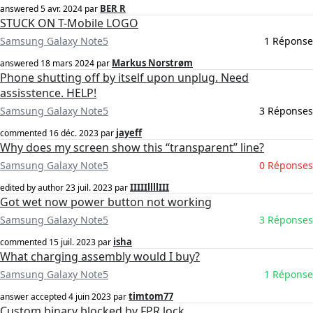
BER R
answered
5 avr. 2024
par
STUCK ON T-Mobile LOGO
Samsung Galaxy Note5
1 Réponse
Markus Norstrøm
answered
18 mars 2024
par
Phone shutting off by itself upon unplug. Need
assisstence. HELP!
Samsung Galaxy Note5
3 Réponses
jayeff
commented
16 déc. 2023
par
Why does my screen show this “transparent” line?
Samsung Galaxy Note5
0 Réponses
IIIIIllllIII
edited by author
23 juil. 2023
par
Got wet now power button not working
Samsung Galaxy Note5
3 Réponses
isha
commented
15 juil. 2023
par
What charging assembly would I buy?
Samsung Galaxy Note5
1 Réponse
timtom77
answer accepted
4 juin 2023
par
Custom binary blocked by FPR lock