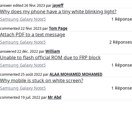
jayeff
answer edited
26 févr. 2023
par
Why does my phone have a tiny white blinking light?
Samsung Galaxy Note5
1 Réponse
Tom Page
commented
22 févr. 2023
par
Attach PDF to a text message
Samsung Galaxy Note5
2 Réponses
William
answered
22 déc. 2022
par
Unable to flash official ROM due to FRP block
Samsung Galaxy Note5
1 Réponse
ALAA MOHAMED MOHAMED
commented
25 août 2022
par
Why mobile is stuck on white screen?
Samsung Galaxy Note5
1 Réponse
Mr Abd
commented
19 juil. 2022
par