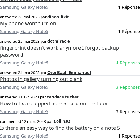
Samsung Galaxy Note5
1 Réponse
dinoo_fixit
answered
26 mai 2023
par
My phone wont turn on
Samsung Galaxy Note5
1 Réponse
dotmiracle
answered
25 mai 2023
par
fingerprint doesn't work anymore I forgot backup
password
Samsung Galaxy Note5
4 Réponses
Osei Baah Emmanuel
answered
24 mai 2023
par
Photos in gallery turning out blank
Samsung Galaxy Note5
3 Réponses
candace tucker
answered
21 avr. 2023
par
How to fix a dropped note 5 hard on the floor
Samsung Galaxy Note5
3 Réponses
CollinsO
commented
12 mars 2023
par
Is there an easy way to find the battery on a note 5
Samsung Galaxy Note5
1 Réponse