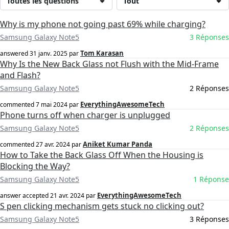
Toutes les questions
Tout
Why is my phone not going past 69% while charging?
Samsung Galaxy Note5
3 Réponses
Tom Karasan
answered
31 janv. 2025
par
Why Is the New Back Glass not Flush with the Mid-Frame
and Flash?
Samsung Galaxy Note5
2 Réponses
EverythingAwesomeTech
commented
7 mai 2024
par
Phone turns off when charger is unplugged
Samsung Galaxy Note5
2 Réponses
Aniket Kumar Panda
commented
27 avr. 2024
par
How to Take the Back Glass Off When the Housing is
Blocking the Way?
Samsung Galaxy Note5
1 Réponse
EverythingAwesomeTech
answer accepted
21 avr. 2024
par
S pen clicking mechanism gets stuck no clicking out?
Samsung Galaxy Note5
3 Réponses