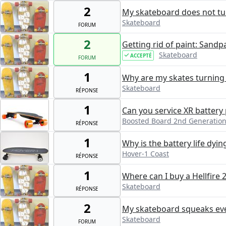
2
My skateboard does not turn
Skateboard
FORUM
2
Getting rid of paint: Sandp
Skateboard
ACCEPTÉ
FORUM
1
Why are my skates turning
Skateboard
RÉPONSE
1
Can you service XR battery
Boosted Board 2nd Generatio
RÉPONSE
1
Why is the battery life dyin
Hover-1 Coast
RÉPONSE
1
Where can I buy a Hellfire 
Skateboard
RÉPONSE
2
My skateboard squeaks ever
Skateboard
FORUM