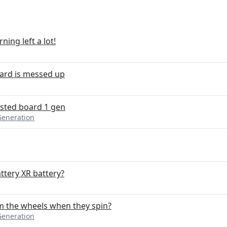
ing left a lot!
ard is messed up
osted board 1 gen
Generation
ttery XR battery?
m the wheels when they spin?
Generation