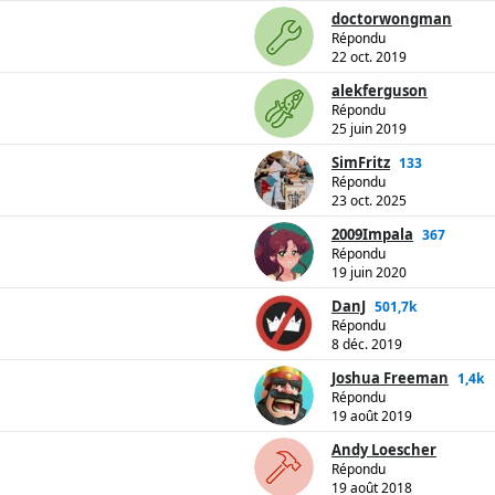
doctorwongman
Répondu
22 oct. 2019
alekferguson
Répondu
25 juin 2019
SimFritz
133
Répondu
23 oct. 2025
2009Impala
367
Répondu
19 juin 2020
DanJ
501,7k
Répondu
8 déc. 2019
Joshua Freeman
1,4k
Répondu
19 août 2019
Andy Loescher
Répondu
19 août 2018