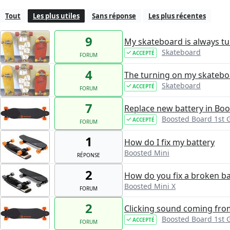
Tout
Les plus utiles
Sans réponse
Les plus récentes
9
My skateboard is always turn
Skateboard
ACCEPTÉ
FORUM
4
The turning on my skatebo
Skateboard
ACCEPTÉ
FORUM
7
Replace new battery in Bo
Boosted Board 1st 
ACCEPTÉ
FORUM
1
How do I fix my battery
Boosted Mini
RÉPONSE
2
How do you fix a broken ba
Boosted Mini X
FORUM
2
Clicking sound coming fro
Boosted Board 1st 
ACCEPTÉ
FORUM