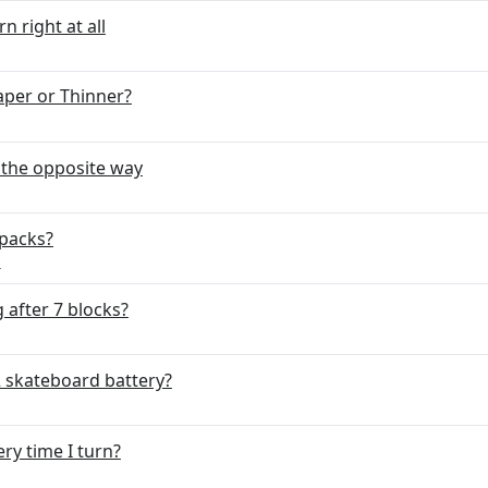
 right at all
aper or Thinner?
 the opposite way
 packs?
n
g after 7 blocks?
2 skateboard battery?
y time I turn?