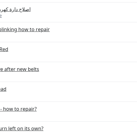
اصلاح دارة كهرب
e
blinking how to repair
 Red
 after new belts
ead
 - how to repair?
n left on its own?