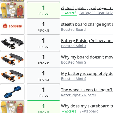
1
اء الموصولة بزر تشغيل المحرك
FatBoy SS Gear Driv
ACCEPTÉ
RÉPONSE
1
stealth board charge light 
Boosted Board
RÉPONSE
1
Battery Pulsing Yellow and
Boosted Mini X
RÉPONSE
1
Why my board doesn’t move
Boosted Mini S
RÉPONSE
1
My battery is completely d
Boosted Mini S
RÉPONSE
1
The wheels keep falling off
Razor RipStik Ripster
RÉPONSE
1
Why does my skateboard tur
Skateboard
ACCEPTÉ
RÉPONSE