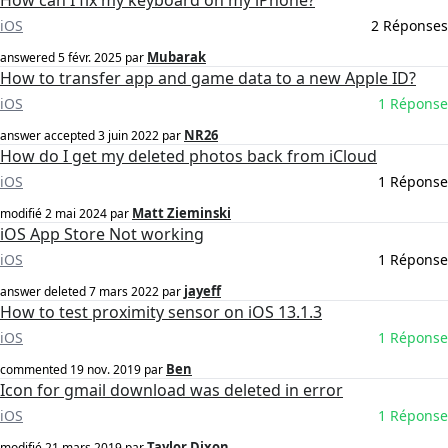
How can I fix my keyboard on my iPhone?
iOS
2 Réponses
Mubarak
answered
5 févr. 2025
par
How to transfer app and game data to a new Apple ID?
iOS
1 Réponse
NR26
answer accepted
3 juin 2022
par
How do I get my deleted photos back from iCloud
iOS
1 Réponse
Matt Zieminski
modifié
2 mai 2024
par
iOS App Store Not working
iOS
1 Réponse
jayeff
answer deleted
7 mars 2022
par
How to test proximity sensor on iOS 13.1.3
iOS
1 Réponse
Ben
commented
19 nov. 2019
par
Icon for gmail download was deleted in error
iOS
1 Réponse
Taylor Dixon
modifié
21 mars 2019
par