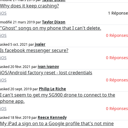
Why does it keep crashing?
iOS
1 Réponse
Taylor Dixon
modifié
21 mars 2019
par
"Ghost" songs on my phone that I can't delete.
iOS
0 Réponses
jvaler
asked
5 oct. 2021
par
Is facebook messenger secure?
iOS
0 Réponses
ivan ivanov
asked
20 févr. 2021
par
iOS/Android factory reset - lost credentials
iOS
0 Réponses
Philip Le Riche
asked
20 sept. 2019
par
I can't seem to get my SG900 drone to connect to the
phone app.
iOS
0 Réponses
Reece Kennedy
asked
18 févr. 2019
par
My iPad a sign on to a Google profile that's not mine