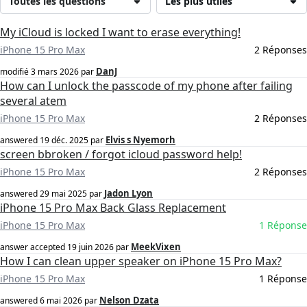
Toutes les questions
Les plus utiles
My iCloud is locked I want to erase everything!
iPhone 15 Pro Max
2 Réponses
DanJ
modifié
3 mars 2026
par
How can I unlock the passcode of my phone after failing
several atem
iPhone 15 Pro Max
2 Réponses
Elvis s Nyemorh
answered
19 déc. 2025
par
screen bbroken / forgot icloud password help!
iPhone 15 Pro Max
2 Réponses
Jadon Lyon
answered
29 mai 2025
par
iPhone 15 Pro Max Back Glass Replacement
iPhone 15 Pro Max
1 Réponse
MeekVixen
answer accepted
19 juin 2026
par
How I can clean upper speaker on iPhone 15 Pro Max?
iPhone 15 Pro Max
1 Réponse
Nelson Dzata
answered
6 mai 2026
par