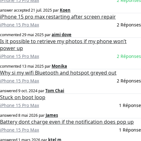
iPhone 15 Pro Max
2 Réponses
Koen
answer accepted
21 juil. 2025
par
iPhone 15 pro max restarting after screen repair
iPhone 15 Pro Max
2 Réponses
aimi dove
commented
29 mai 2025
par
Is it possible to retrieve my photos if my phone won’t
power up
iPhone 15 Pro Max
2 Réponses
Monika
commented
13 mai 2025
par
Why si my wifi Bluetooth and hotspot greyed out
iPhone 15 Pro Max
2 Réponses
Tom Chai
answered
9 oct. 2024
par
Stuck on boot loop
iPhone 15 Pro Max
1 Réponse
James
answered
8 mai 2026
par
Battery dont charge even if the notification does pop up
iPhone 15 Pro Max
1 Réponse
ktel m
answered
1 mars 2026
par