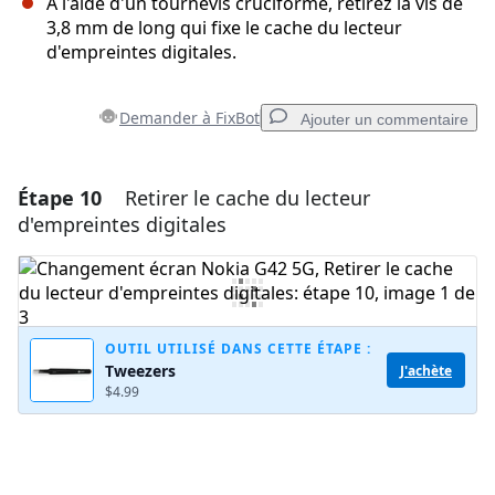
À l'aide d'un tournevis cruciforme, retirez la vis de
3,8 mm de long qui fixe le cache du lecteur
d'empreintes digitales.
Demander à FixBot
Ajouter un commentaire
Étape 10
Retirer le cache du lecteur
Ajouter un commentaire
d'empreintes digitales
Ajouter un commentaire
Annuler
Publier un commentaire
OUTIL UTILISÉ DANS CETTE ÉTAPE :
Tweezers
J'achète
$4.99