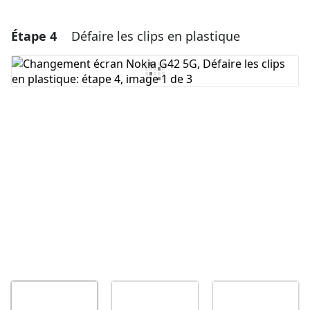
Étape 4
Défaire les clips en plastique
Ajouter un commentaire
Ajouter un commentaire
Annuler
Publier un commentaire