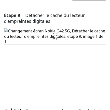
Étape 9
Détacher le cache du lecteur
Ajouter un commentaire
d'empreintes digitales
Ajouter un commentaire
Annuler
Publier un commentaire