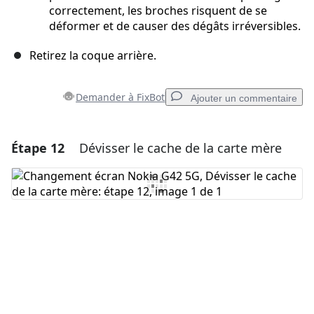
correctement, les broches risquent de se
déformer et de causer des dégâts irréversibles.
Retirez la coque arrière.
Demander à FixBot
Ajouter un commentaire
Étape 12
Dévisser le cache de la carte mère
Ajouter un commentaire
Ajouter un commentaire
Annuler
Publier un commentaire