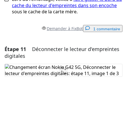
cache du lecteur d'empreintes dans son encoche
sous le cache de la carte mère.
Demander à FixBot
1 commentaire
Étape 11
Déconnecter le lecteur d'empreintes
Ajouter un commentaire
digitales
Ajouter un commentaire
Annuler
Publier un commentaire