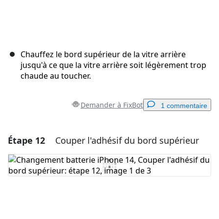
Chauffez le bord supérieur de la vitre arrière
jusqu'à ce que la vitre arrière soit légèrement trop
chaude au toucher.
Demander à FixBot
1 commentaire
Étape 12
Couper l'adhésif du bord supérieur
Ajouter un commentaire
Ajouter un commentaire
Annuler
Publier un commentaire