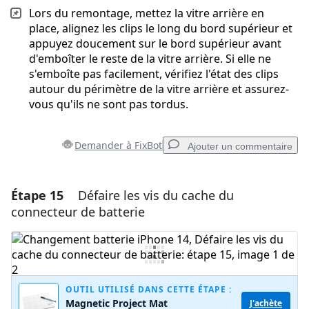
Lors du remontage, mettez la vitre arrière en
place, alignez les clips le long du bord supérieur et
appuyez doucement sur le bord supérieur avant
d'emboîter le reste de la vitre arrière. Si elle ne
s'emboîte pas facilement, vérifiez l'état des clips
autour du périmètre de la vitre arrière et assurez-
vous qu'ils ne sont pas tordus.
Demander à FixBot
Ajouter un commentaire
Étape 15
Défaire les vis du cache du
Ajouter un commentaire
connecteur de batterie
Ajouter un commentaire
Annuler
Publier un commentaire
OUTIL UTILISÉ DANS CETTE ÉTAPE :
Magnetic Project Mat
J'achète