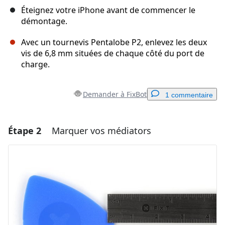
Éteignez votre iPhone avant de commencer le
démontage.
Avec un tournevis Pentalobe P2, enlevez les deux
vis de 6,8 mm situées de chaque côté du port de
charge.
Demander à FixBot
1 commentaire
Étape 2
Marquer vos médiators
Ajouter un commentaire
Ajouter un commentaire
Annuler
Publier un commentaire