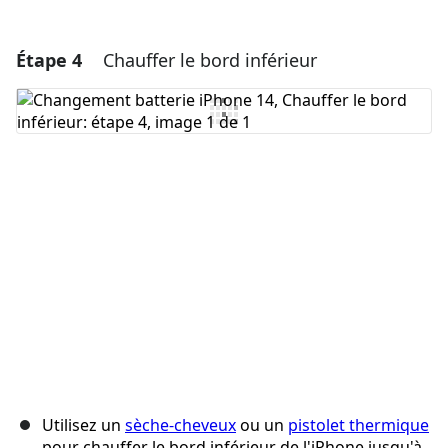
Étape 4
Chauffer le bord inférieur
Ajouter un commentaire
Ajouter un commentaire
Annuler
Publier un commentaire
Utilisez un
sèche-cheveux
ou un
pistolet thermique
pour chauffer le bord inférieur de l'iPhone jusqu'à