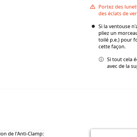
Portez des lunet
des éclats de ve
Si la ventouse n
pliez un morceau
toilé p.e.) pour
cette façon.
Si tout cela 
avec de la s