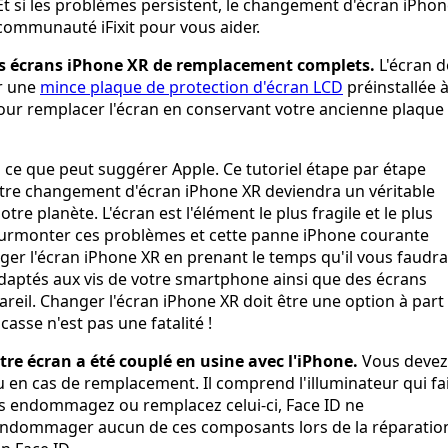
 Et si les problèmes persistent, le changement d'écran iPho
communauté iFixit pour vous aider.
 des écrans iPhone XR de remplacement complets.
L'écran d
r une
mince plaque de protection d'écran LCD
préinstallée 
ur remplacer l'écran en conservant votre ancienne plaque
 ce que peut suggérer Apple. Ce tutoriel étape par étape
 Votre changement d'écran iPhone XR deviendra un véritable
 planète. L'écran est l'élément le plus fragile et le plus
de surmonter ces problèmes et cette panne iPhone courante
ger l'écran iPhone XR en prenant le temps qu'il vous faudra
adaptés aux vis de votre smartphone ainsi que des écrans
areil. Changer l'écran iPhone XR doit être une option à part
asse n'est pas une fatalité !
re écran a été couplé en usine avec l'iPhone.
Vous devez
u en cas de remplacement. Il comprend l'illuminateur qui fa
us endommagez ou remplacez celui-ci, Face ID ne
'endommager aucun de ces composants lors de la réparatio