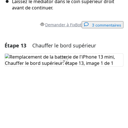
Laissez le médiator dans le coin supérieur droit
avant de continuer.
Demander à FixBot
3 commentaires
Étape 13
Chauffer le bord supérieur
Ajouter un commentaire
Ajouter un commentaire
Annuler
Publier un commentaire