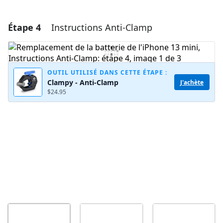
Étape 4
Instructions Anti-Clamp
Ajouter un commentaire
Ajouter un commentaire
OUTIL UTILISÉ DANS CETTE ÉTAPE :
Clampy - Anti-Clamp
J'achète
$24.95
Annuler
Publier un commentaire