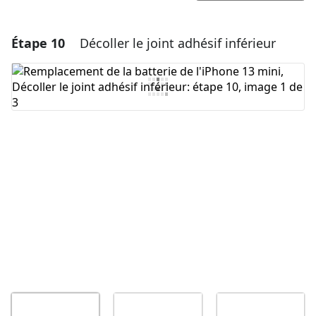
Étape 10
Décoller le joint adhésif inférieur
Ajouter un commentaire
Ajouter un commentaire
Annuler
Publier un commentaire