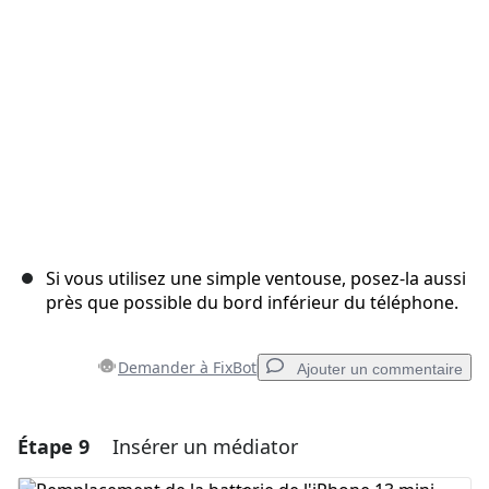
Annuler
Publier un commentaire
Si vous utilisez une simple ventouse, posez-la aussi
près que possible du bord inférieur du téléphone.
Demander à FixBot
Ajouter un commentaire
Étape 9
Insérer un médiator
Ajouter un commentaire