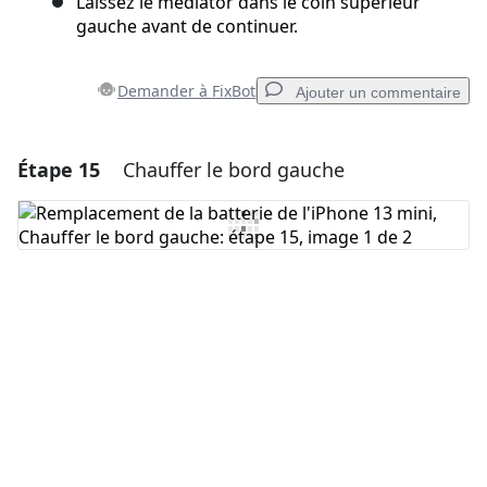
Laissez le médiator dans le coin supérieur
gauche avant de continuer.
Demander à FixBot
Ajouter un commentaire
Étape 15
Chauffer le bord gauche
Ajouter un commentaire
Ajouter un commentaire
Annuler
Publier un commentaire