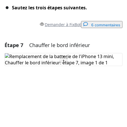
Sautez les trois étapes suivantes.
Demander à FixBot
6 commentaires
Étape 7
Chauffer le bord inférieur
Ajouter un commentaire
Ajouter un commentaire
Annuler
Publier un commentaire