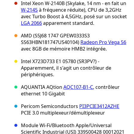
Intel Xeon W-2140B (Skylake, 14 nm - en fait un
W-2145
à fréquence réduite), CPU de 3,2GHz
avec Turbo Boost à 4,5GHz, posé sur un socket
LGA 2066
apparement standard.
AMD (S5J68 1747 GPEW0333S3
SS63HBN181747US40104)
Radeon Pro Vega 56
avec 8GB de mémoire HMB2 intégrée.
Intel X723D733 E1 05780 (SR3PV?) -
Apparemment, il s'agit un contrôleur de
périphériques.
AQUANTIA AQtion
AQC107-B1-C
, contrôleur
ethernet 10 Gigabit
Pericom Semiconductors
PI3PCIE3412AZHE
PCIE 3.0 multiplexeur/démultiplexeur
Module Wi-Fi/Bluetooth Apple/Universal
Scientific Industrial (USI) 339S00428 00012021