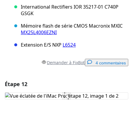
International Rectifiers IOR 35217-01 C740P
GSGK
Mémoire flash de série CMOS Macronix MXIC
MX25L4006EZNI
Extension E/S NXP
L6524
Demander à FixBot
4 commentaires
Étape 12
Ajouter un commentaire
Ajouter un commentaire
Annuler
Publier un commentaire