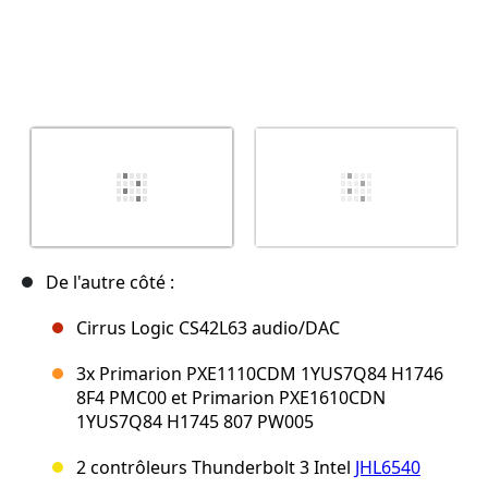
De l'autre côté :
Cirrus Logic CS42L63 audio/DAC
3x Primarion PXE1110CDM 1YUS7Q84 H1746
8F4 PMC00 et Primarion PXE1610CDN
1YUS7Q84 H1745 807 PW005
2 contrôleurs Thunderbolt 3 Intel
JHL6540