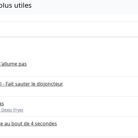
 plus utiles
s'allume pas
 - Fait sauter le disjoncteur
as
 Deep Fryer
rête au bout de 4 secondes