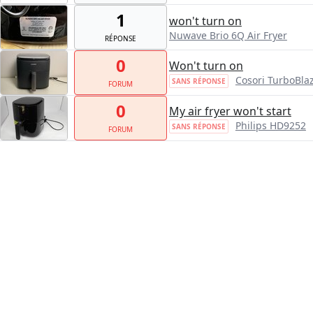
1
won't turn on
Nuwave Brio 6Q Air Fryer
RÉPONSE
0
Won't turn on
Cosori TurboBla
SANS RÉPONSE
FORUM
0
My air fryer won't start
Philips HD9252
SANS RÉPONSE
FORUM