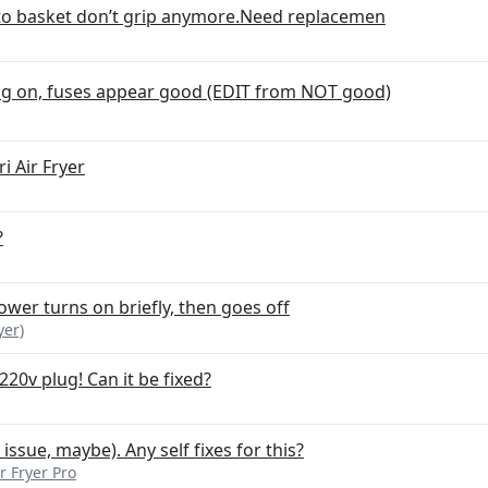
 to basket don’t grip anymore.Need replacemen
ng on, fuses appear good (EDIT from NOT good)
 Air Fryer
?
power turns on briefly, then goes off
yer)
220v plug! Can it be fixed?
ssue, maybe). Any self fixes for this?
r Fryer Pro