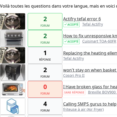
Voilà toutes les questions dans votre langue, mais en voici 
2
Actifry tefal error 6
Tefal Actifry
ACCEPTÉ
FORUM
2
How to fix unresponsive k
Cuisinart TOA-60FR
ACCEPTÉ
FORUM
1
Replacing the heating elle
Tefal Actifry
RÉPONSE
2
won't stay on when basket 
Cosori Pro II
FORUM
0
I Have broken glass for hea
Breville BOV900 
SANS RÉPONSE
FORUM
4
Calling SMPS gurus to help
friteuse à air (Air Fryer)
FORUM