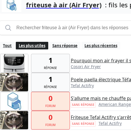
friteuse à air (Air Fryer)
: fils les
Tout
Les plus utiles
Sans réponse
Les plus récentes
1
Pourquoi mon air frayer il 
Cosori Air Fryer
RÉPONSE
1
Poele paella électrique Téfal
Tefal Actifry
RÉPONSE
0
S'allume mais ne chauffe p
American Range
SANS RÉPONSE
FORUM
0
Friteuse Tefal Actifry s'ar
Tefal Actifry
SANS RÉPONSE
FORUM