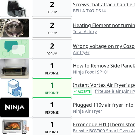
2
Screws that attach handle
BELLA TXG-DS14
FORUM
2
Heating Element not turni
Tefal Actifry
FORUM
2
Wrong voltage on my Cosori
Air fryer
FORUM
1
How to Remove Side Panel
Ninja Foodi SP101
RÉPONSE
1
Instant Vortex Air Fryer's 
friteuse à air (Air Fr
ACCEPTÉ
RÉPONSE
1
Plugged 110v air fryer into 
Ninja Air Fryer
RÉPONSE
1
Error code E01 (Thermistor i
Breville BOV900 Smart Oven Ai
RÉPONSE