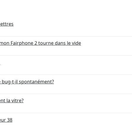
lettres
mon Fairphone 2 tourne dans le vide
s
bug-t-il spontanément?
t la vitre?
eur 38