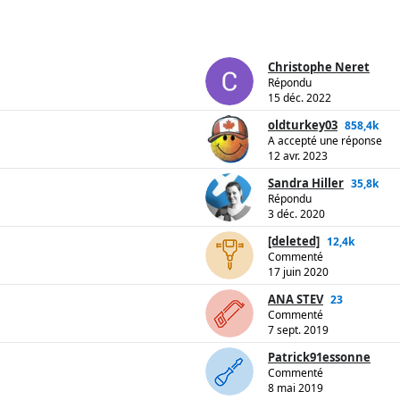
Christophe Neret
Répondu
15 déc. 2022
oldturkey03
858,4k
A accepté une réponse
12 avr. 2023
Sandra Hiller
35,8k
Répondu
3 déc. 2020
[deleted]
12,4k
Commenté
17 juin 2020
ANA STEV
23
Commenté
7 sept. 2019
Patrick91essonne
Commenté
8 mai 2019