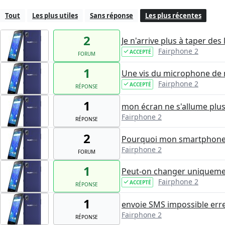
Tout
Les plus utiles
Sans réponse
Les plus récentes
2
Je n'arrive plus à taper des 
Fairphone 2
ACCEPTÉ
FORUM
1
Une vis du microphone de 
Fairphone 2
ACCEPTÉ
RÉPONSE
1
mon écran ne s'allume plu
Fairphone 2
RÉPONSE
2
Pourquoi mon smartphone 
Fairphone 2
FORUM
1
Peut-on changer uniquemen
Fairphone 2
ACCEPTÉ
RÉPONSE
1
envoie SMS impossible err
Fairphone 2
RÉPONSE