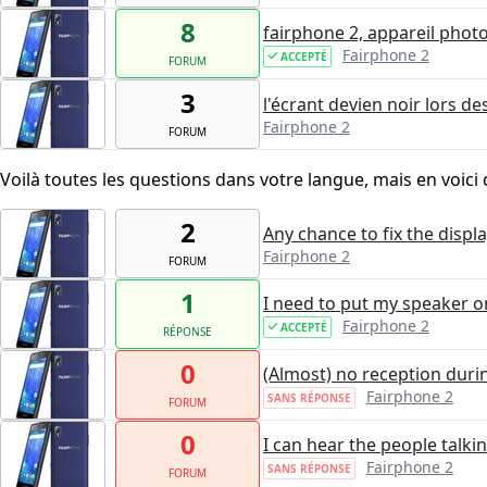
8
fairphone 2, appareil phot
Fairphone 2
ACCEPTÉ
FORUM
3
l'écrant devien noir lors d
Fairphone 2
FORUM
Voilà toutes les questions dans votre langue, mais en voici 
2
Any chance to fix the displa
Fairphone 2
FORUM
1
I need to put my speaker o
Fairphone 2
ACCEPTÉ
RÉPONSE
0
(Almost) no reception durin
Fairphone 2
SANS RÉPONSE
FORUM
0
I can hear the people talk
Fairphone 2
SANS RÉPONSE
FORUM