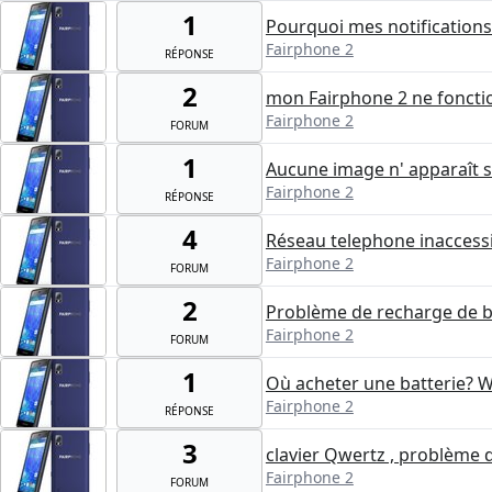
1
Pourquoi mes notifications
Fairphone 2
RÉPONSE
2
mon Fairphone 2 ne foncti
Fairphone 2
FORUM
1
Aucune image n' apparaît 
Fairphone 2
RÉPONSE
4
Réseau telephone inaccessi
Fairphone 2
FORUM
2
Problème de recharge de b
Fairphone 2
FORUM
1
Où acheter une batterie? W
Fairphone 2
RÉPONSE
3
clavier Qwertz , problème 
Fairphone 2
FORUM