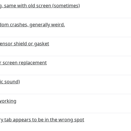
ng, same with old screen (sometimes)
om crashes, generally weird.
ensor shield or gasket
er screen replacement
ic sound)
 working
ry tab appears to be in the wrong spot