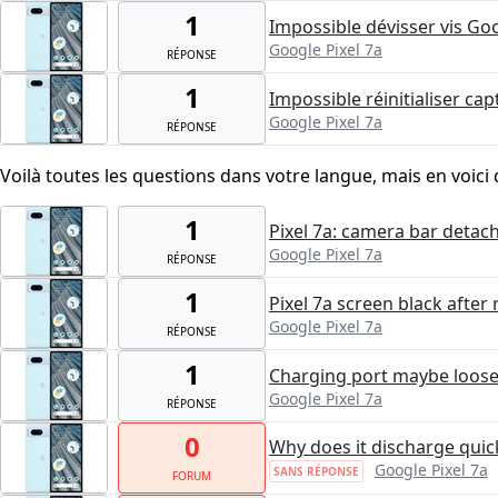
1
Impossible dévisser vis Goo
Google Pixel 7a
RÉPONSE
1
Impossible réinitialiser c
Google Pixel 7a
RÉPONSE
Voilà toutes les questions dans votre langue, mais en voici 
1
Pixel 7a: camera bar detac
Google Pixel 7a
RÉPONSE
1
Pixel 7a screen black afte
Google Pixel 7a
RÉPONSE
1
Charging port maybe loos
Google Pixel 7a
RÉPONSE
0
Why does it discharge qui
Google Pixel 7a
SANS RÉPONSE
FORUM