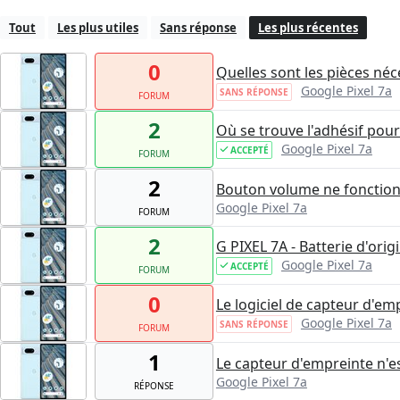
Tout
Les plus utiles
Sans réponse
Les plus récentes
0
Quelles sont les pièces né
Google Pixel 7a
SANS RÉPONSE
FORUM
2
Où se trouve l'adhésif pour
Google Pixel 7a
ACCEPTÉ
FORUM
2
Bouton volume ne fonction
Google Pixel 7a
FORUM
2
G PIXEL 7A - Batterie d'ori
Google Pixel 7a
ACCEPTÉ
FORUM
0
Le logiciel de capteur d'em
Google Pixel 7a
SANS RÉPONSE
FORUM
1
Le capteur d'empreinte n'e
Google Pixel 7a
RÉPONSE