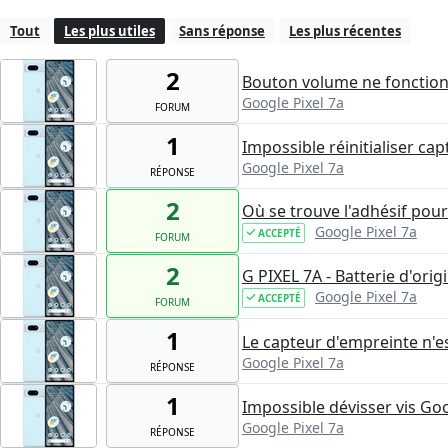
Tout
Les plus utiles
Sans réponse
Les plus récentes
2
Bouton volume ne fonction
Google Pixel 7a
FORUM
1
Impossible réinitialiser c
Google Pixel 7a
RÉPONSE
2
Où se trouve l'adhésif pour
Google Pixel 7a
ACCEPTÉ
FORUM
2
G PIXEL 7A - Batterie d'ori
Google Pixel 7a
ACCEPTÉ
FORUM
1
Le capteur d'empreinte n'e
Google Pixel 7a
RÉPONSE
1
Impossible dévisser vis Goo
Google Pixel 7a
RÉPONSE