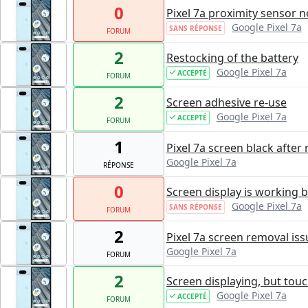
0
Pixel 7a proximity sensor 
Google Pixel 7a
SANS RÉPONSE
FORUM
2
Restocking of the battery
Google Pixel 7a
ACCEPTÉ
FORUM
2
Screen adhesive re-use
Google Pixel 7a
ACCEPTÉ
FORUM
1
Pixel 7a screen black afte
Google Pixel 7a
RÉPONSE
0
Screen display is working 
Google Pixel 7a
SANS RÉPONSE
FORUM
2
Pixel 7a screen removal is
Google Pixel 7a
FORUM
2
Screen displaying, but tou
Google Pixel 7a
ACCEPTÉ
FORUM