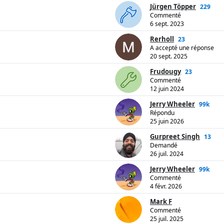
Jürgen Töpper
229
Commenté
6 sept. 2023
Rerholl
23
A accepté une réponse
20 sept. 2025
Frudougy
23
Commenté
12 juin 2024
Jerry Wheeler
99k
Répondu
25 juin 2026
Gurpreet Singh
13
Demandé
26 juil. 2024
Jerry Wheeler
99k
Commenté
4 févr. 2026
Mark F
Commenté
25 juil. 2025