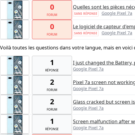
0
Quelles sont les pièces né
Google Pixel 7a
SANS RÉPONSE
FORUM
0
Le logiciel de capteur d'em
Google Pixel 7a
SANS RÉPONSE
FORUM
Voilà toutes les questions dans votre langue, mais en voici 
1
I just changed the Battery
Google Pixel 7a
RÉPONSE
2
Pixel 7a screen not workin
Google Pixel 7a
FORUM
2
Glass cracked but screen is
Google Pixel 7a
FORUM
1
Screen malfunction after w
Google Pixel 7a
RÉPONSE