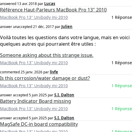
Lucas
answered
13 avr. 2018
par
Référence Haut-Parleurs MacBook Pro 13" 2010
MacBook Pro 13" Unibody mi-2010
1 Réponse
Julien
answer unaccepted
21 déc. 2017
par
Voilà toutes les questions dans votre langue, mais en voici
quelques autres qui pourraient être utiles :
Someone asking about this strange issue.
MacBook Pro 13" Unibody mi-2010
1 Réponse
livfe
commented
25 janv. 2026
par
Is this corrosion/water damage or dust?
MacBook Pro 13" Unibody mi-2010
1 Réponse
S.I. Dalton
answer accepted
5 juin 2025
par
Battery Indicator Board missing
MacBook Pro 13" Unibody mi-2010
1 Réponse
S.I. Dalton
answer accepted
5 juin 2025
par
MagSafe DC-in board compatibility
MacBook Pro 13" Unibody mi-2010
1 Réponse