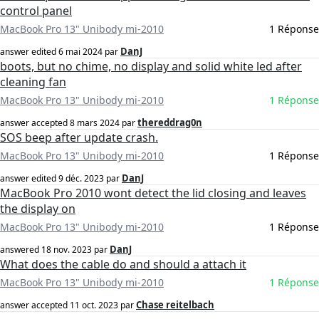
control panel
MacBook Pro 13" Unibody mi-2010
1 Réponse
DanJ
answer edited
6 mai 2024
par
boots, but no chime, no display and solid white led after
cleaning fan
MacBook Pro 13" Unibody mi-2010
1 Réponse
thereddrag0n
answer accepted
8 mars 2024
par
SOS beep after update crash.
MacBook Pro 13" Unibody mi-2010
1 Réponse
DanJ
answer edited
9 déc. 2023
par
MacBook Pro 2010 wont detect the lid closing and leaves
the display on
MacBook Pro 13" Unibody mi-2010
1 Réponse
DanJ
answered
18 nov. 2023
par
What does the cable do and should a attach it
MacBook Pro 13" Unibody mi-2010
1 Réponse
Chase reitelbach
answer accepted
11 oct. 2023
par