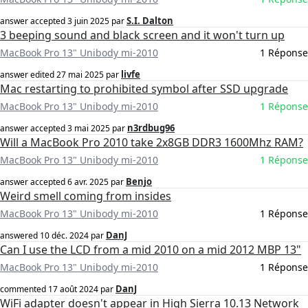
S.I. Dalton
answer accepted
3 juin 2025
par
3 beeping sound and black screen and it won't turn up
MacBook Pro 13" Unibody mi-2010
1 Réponse
livfe
answer edited
27 mai 2025
par
Mac restarting to prohibited symbol after SSD upgrade
MacBook Pro 13" Unibody mi-2010
1 Réponse
n3rdbug96
answer accepted
3 mai 2025
par
Will a MacBook Pro 2010 take 2x8GB DDR3 1600Mhz RAM?
MacBook Pro 13" Unibody mi-2010
1 Réponse
Benjo
answer accepted
6 avr. 2025
par
Weird smell coming from insides
MacBook Pro 13" Unibody mi-2010
1 Réponse
DanJ
answered
10 déc. 2024
par
Can I use the LCD from a mid 2010 on a mid 2012 MBP 13"
MacBook Pro 13" Unibody mi-2010
1 Réponse
DanJ
commented
17 août 2024
par
WiFi adapter doesn't appear in High Sierra 10.13 Network