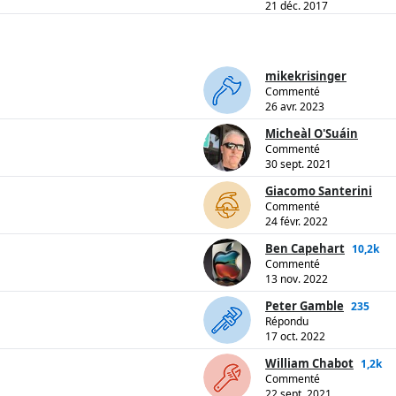
21 déc. 2017
mikekrisinger
Commenté
26 avr. 2023
Micheàl O'Suáin
Commenté
30 sept. 2021
Giacomo Santerini
Commenté
24 févr. 2022
Ben Capehart
10,2k
Commenté
13 nov. 2022
Peter Gamble
235
Répondu
17 oct. 2022
William Chabot
1,2k
Commenté
22 sept. 2021