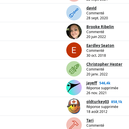
david
Commenté
28 sept. 2020
Brooke Ribelin
Commenté
20 juin 2022
Eardley Seaton
Commenté
30 oct. 2018
Christopher Hester
Commenté
20 janv. 2022
jayeff
546,4k
Réponse supprimée
26 nov. 2021
oldturkey03
858,1k
Réponse supprimée
18 août 2012
Tari
Commenté