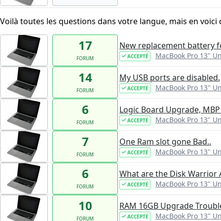
Voilà toutes les questions dans votre langue, mais en voici 
17
New replacement battery f
MacBook Pro 13" U
ACCEPTÉ
FORUM
14
My USB ports are disabled.
MacBook Pro 13" U
ACCEPTÉ
FORUM
6
Logic Board Upgrade, MBP 
MacBook Pro 13" U
ACCEPTÉ
FORUM
7
One Ram slot gone Bad..
MacBook Pro 13" U
ACCEPTÉ
FORUM
6
What are the Disk Warrior 
MacBook Pro 13" U
ACCEPTÉ
FORUM
10
RAM 16GB Upgrade Troubl
MacBook Pro 13" U
ACCEPTÉ
FORUM