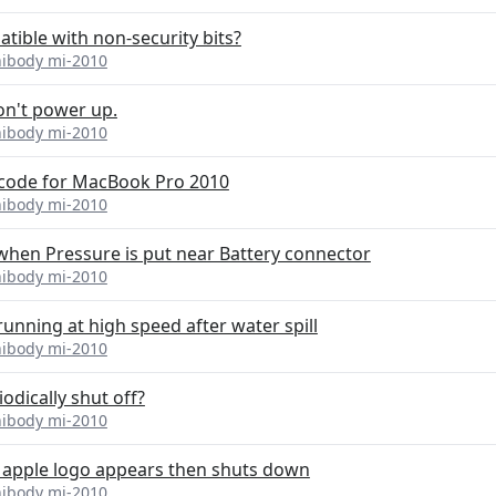
atible with non-security bits?
nibody mi-2010
on't power up.
nibody mi-2010
 code for MacBook Pro 2010
nibody mi-2010
hen Pressure is put near Battery connector
nibody mi-2010
unning at high speed after water spill
nibody mi-2010
odically shut off?
nibody mi-2010
 apple logo appears then shuts down
nibody mi-2010