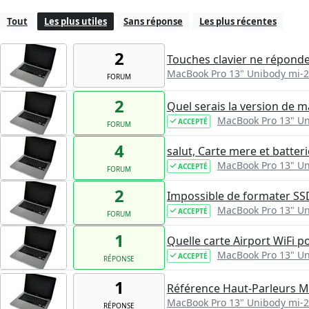
Tout
Les plus utiles
Sans réponse
Les plus récentes
2
Touches clavier ne réponde
MacBook Pro 13" Unibody mi-
FORUM
2
Quel serais la version de 
MacBook Pro 13" U
ACCEPTÉ
FORUM
4
salut, Carte mere et batter
MacBook Pro 13" U
ACCEPTÉ
FORUM
2
Impossible de formater SSD 
MacBook Pro 13" U
ACCEPTÉ
FORUM
1
Quelle carte Airport WiFi
MacBook Pro 13" U
ACCEPTÉ
RÉPONSE
1
Référence Haut-Parleurs M
MacBook Pro 13" Unibody mi-
RÉPONSE