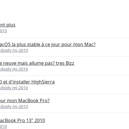
nt plus
2010
macOS la plus stable à ce jour pour mon Mac?
nibody mi-2010
ie neuve mais allume pas? tres Bizz
nibody mi-2010
et d'installer HighSierra
nibody mi-2010
 pour mon MacBook Pro?
nibody mi-2010
acBook Pro 13" 2010
2010