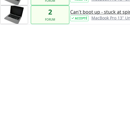
FORUM
2
Can't boot up - stuck at s
MacBook Pro 13" U
ACCEPTÉ
FORUM