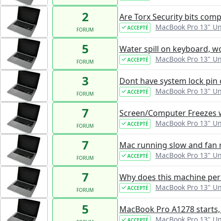
2
Are Torx Security bits comp
MacBook Pro 13" U
ACCEPTÉ
FORUM
5
Water spill on keyboard, w
MacBook Pro 13" U
ACCEPTÉ
FORUM
3
Dont have system lock pin
MacBook Pro 13" U
ACCEPTÉ
FORUM
7
Screen/Computer Freezes w
MacBook Pro 13" U
ACCEPTÉ
FORUM
7
Mac running slow and fan r
MacBook Pro 13" U
ACCEPTÉ
FORUM
7
Why does this machine peri
MacBook Pro 13" U
ACCEPTÉ
FORUM
5
MacBook Pro A1278 starts,
MacBook Pro 13" U
ACCEPTÉ