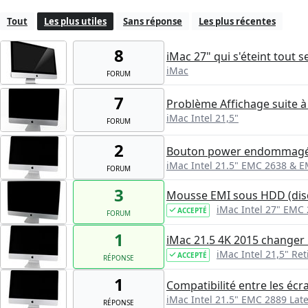
Tout
Les plus utiles
Sans réponse
Les plus récentes
8
iMac 27" qui s'éteint tout s
iMac
FORUM
7
Problème Affichage suite 
iMac Intel 21,5"
FORUM
2
Bouton power endommagé
iMac Intel 21.5" EMC 2638 & 
FORUM
3
Mousse EMI sous HDD (dis
iMac Intel 27" EMC
ACCEPTÉ
FORUM
1
iMac 21.5 4K 2015 changer
iMac Intel 21,5" Ret
ACCEPTÉ
RÉPONSE
1
Compatibilité entre les écr
iMac Intel 21.5" EMC 2889 Lat
RÉPONSE