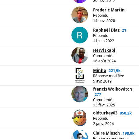
20 nov. 2017
Frederic Martin
Répondu
14 nov. 2020
Raphaël Diaz
21
Répondu
11 juin 2022
Hervi Ikapi
Commenté
16 août 2024
Minho
221,9k
Réponse modifiée
5 avr. 2019
francis Wolkowitch
277
Commenté
13 févr. 2025
oldturkey03
858,2k
Répondu
2 janv. 2024
Claire Miesch
198,8k
Réponse supprimée