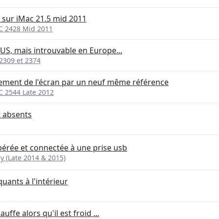
 sur iMac 21.5 mid 2011
MC 2428 Mid 2011
tUS, mais introuvable en Europe...
2309 et 2374
ement de l'écran par un neuf même référence
C 2544 Late 2012
t absents
érée et connectée à une prise usb
ay (Late 2014 & 2015)
ants à l'intérieur
ffe alors qu'il est froid ...