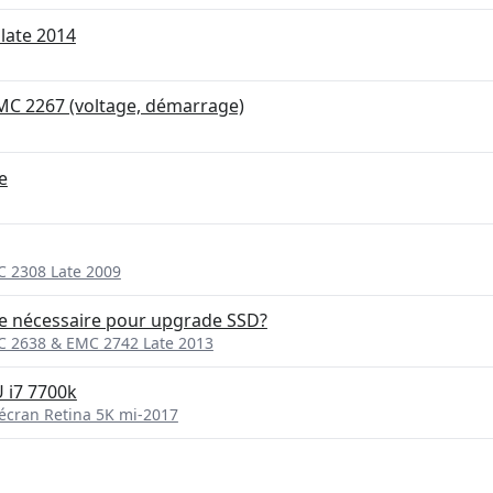
late 2014
MC 2267 (voltage, démarrage)
e
C 2308 Late 2009
e nécessaire pour upgrade SSD?
MC 2638 & EMC 2742 Late 2013
 i7 7700k
 écran Retina 5K mi-2017