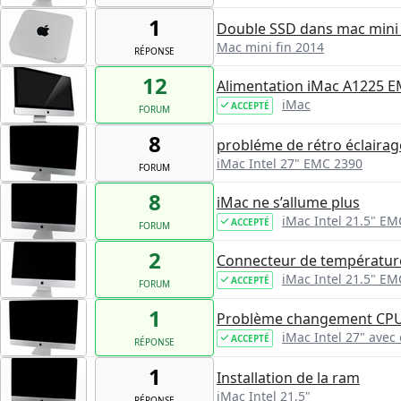
1
Double SSD dans mac mini 
Mac mini fin 2014
RÉPONSE
12
Alimentation iMac A1225 E
iMac
ACCEPTÉ
FORUM
8
probléme de rétro éclairag
iMac Intel 27" EMC 2390
FORUM
8
iMac ne s’allume plus
iMac Intel 21.5" EM
ACCEPTÉ
FORUM
2
Connecteur de températur
iMac Intel 21.5" E
ACCEPTÉ
FORUM
1
Problème changement CPU
iMac Intel 27" avec
ACCEPTÉ
RÉPONSE
1
Installation de la ram
iMac Intel 21,5"
RÉPONSE