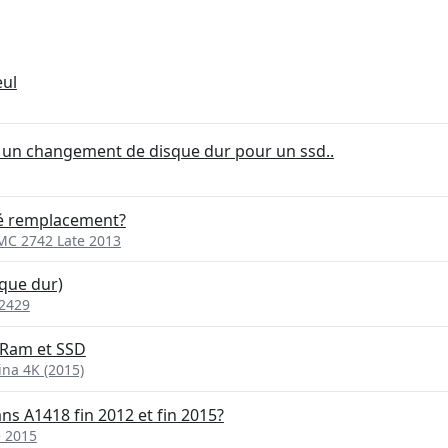
eul
à un changement de disque dur pour un ssd..
 remplacement?
EMC 2742 Late 2013
que dur)
 2429
 Ram et SSD
ina 4K (2015)
ans A1418 fin 2012 et fin 2015?
e 2015