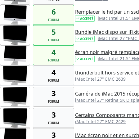
6
Remplacer le hd par un ssd
iMac Intel 21.5" E
ACCEPTÉ
FORUM
5
Bundle iMac dispo sur iFixi
iMac Intel 27 "EMC 
ACCEPTÉ
FORUM
4
écran noir malgré remplac
iMac Intel 21.5" EM
ACCEPTÉ
FORUM
4
thunderbolt hors service e
iMac Intel 27" EMC 2639
FORUM
3
Caméra de iMac 2015 récup
iMac Intel 27" Retina 5K Displ
FORUM
3
Certains Composants manqu
iMac Intel 27" EMC 2429
FORUM
3
iMac écran noir et en surchau