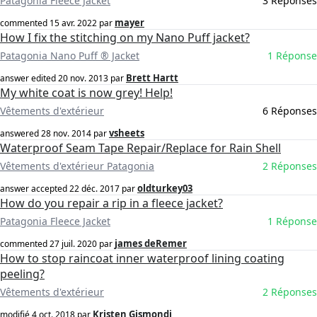
Patagonia Fleece Jacket
3 Réponses
mayer
commented
15 avr. 2022
par
How I fix the stitching on my Nano Puff jacket?
Patagonia Nano Puff ® Jacket
1 Réponse
Brett Hartt
answer edited
20 nov. 2013
par
My white coat is now grey! Help!
Vêtements d'extérieur
6 Réponses
vsheets
answered
28 nov. 2014
par
Waterproof Seam Tape Repair/Replace for Rain Shell
Vêtements d'extérieur Patagonia
2 Réponses
oldturkey03
answer accepted
22 déc. 2017
par
How do you repair a rip in a fleece jacket?
Patagonia Fleece Jacket
1 Réponse
james deRemer
commented
27 juil. 2020
par
How to stop raincoat inner waterproof lining coating
peeling?
Vêtements d'extérieur
2 Réponses
Kristen Gismondi
modifié
4 oct. 2018
par