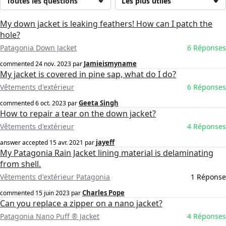
Toutes les questions
Les plus utiles
My down jacket is leaking feathers! How can I patch the
hole?
Patagonia Down Jacket
6 Réponses
Jamieismyname
commented
24 nov. 2023
par
My jacket is covered in pine sap, what do I do?
Vêtements d'extérieur
6 Réponses
Geeta Singh
commented
6 oct. 2023
par
How to repair a tear on the down jacket?
Vêtements d'extérieur
4 Réponses
jayeff
answer accepted
15 avr. 2021
par
My Patagonia Rain Jacket lining material is delaminating
from shell.
Vêtements d'extérieur Patagonia
1 Réponse
Charles Pope
commented
15 juin 2023
par
Can you replace a zipper on a nano jacket?
Patagonia Nano Puff ® Jacket
4 Réponses