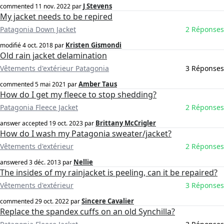
J Stevens
commented
11 nov. 2022
par
My jacket needs to be repired
Patagonia Down Jacket
2 Réponses
Kristen Gismondi
modifié
4 oct. 2018
par
Old rain jacket delamination
Vêtements d'extérieur Patagonia
3 Réponses
Amber Taus
commented
5 mai 2021
par
How do I get my fleece to stop shedding?
Patagonia Fleece Jacket
2 Réponses
Brittany McCrigler
answer accepted
19 oct. 2023
par
How do I wash my Patagonia sweater/jacket?
Vêtements d'extérieur
2 Réponses
Nellie
answered
3 déc. 2013
par
The insides of my rainjacket is peeling, can it be repaired?
Vêtements d'extérieur
3 Réponses
Sincere Cavalier
commented
29 oct. 2022
par
Replace the spandex cuffs on an old Synchilla?