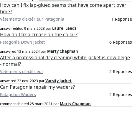
How can I fix lap-glued seams that have come apart over
time?
Vêtements d'extérieur Patagonia
1 Réponse
Laurel Leeds
answer edited
9 mars 2023
par
How do I fix a crease on the collar?
Patagonia Down Jacket
6 Réponses
Marty Chapman
answered
13 mars 2024
par
After a professional dry cleaning white jacket is now beige
- normal?
Vêtements d'extérieur
2 Réponses
Varsity Jacket
answered
22 nov. 2023
par
Can Patagonia repair my waders?
Patagonia Waders
2 Réponses
Marty Chapman
comment deleted
25 mars 2021
par