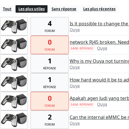
Tout
Les plus utiles
Sans réponse
Les plus récentes
4
Is it possible to change the
Ouya
FORUM
0
network Rj45 broken. Need 
Ouya
SANS RÉPONSE
FORUM
1
Why is my Ouya not turnin
Ouya
RÉPONSE
1
How hard would it be to 
Ouya
RÉPONSE
0
Apakah agen Judi yang terb
Ouya
SANS RÉPONSE
FORUM
2
Can the internal eMMC be r
Ouya
FORUM