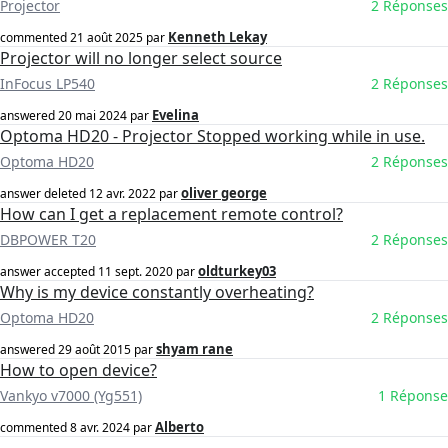
Projector
2 Réponses
Kenneth Lekay
commented
21 août 2025
par
Projector will no longer select source
InFocus LP540
2 Réponses
Evelina
answered
20 mai 2024
par
Optoma HD20 - Projector Stopped working while in use.
Optoma HD20
2 Réponses
oliver george
answer deleted
12 avr. 2022
par
How can I get a replacement remote control?
DBPOWER T20
2 Réponses
oldturkey03
answer accepted
11 sept. 2020
par
Why is my device constantly overheating?
Optoma HD20
2 Réponses
shyam rane
answered
29 août 2015
par
How to open device?
Vankyo v7000 (Yg551)
1 Réponse
Alberto
commented
8 avr. 2024
par