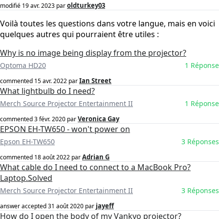
oldturkey03
modifié
19 avr. 2023
par
Voilà toutes les questions dans votre langue, mais en voici
quelques autres qui pourraient être utiles :
Why is no image being display from the projector?
Optoma HD20
1 Réponse
Ian Street
commented
15 avr. 2022
par
What lightbulb do I need?
Merch Source Projector Entertainment II
1 Réponse
Veronica Gay
commented
3 févr. 2020
par
EPSON EH-TW650 - won't power on
Epson EH-TW650
3 Réponses
Adrian G
commented
18 août 2022
par
What cable do I need to connect to a MacBook Pro?
Laptop.Solved
Merch Source Projector Entertainment II
3 Réponses
jayeff
answer accepted
31 août 2020
par
How do I open the body of my Vankyo projector?