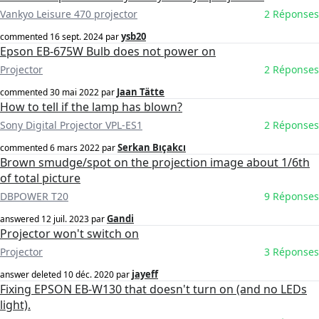
Vankyo Leisure 470 projector
2 Réponses
ysb20
commented
16 sept. 2024
par
Epson EB-675W Bulb does not power on
Projector
2 Réponses
Jaan Tätte
commented
30 mai 2022
par
How to tell if the lamp has blown?
Sony Digital Projector VPL-ES1
2 Réponses
Serkan Bıçakcı
commented
6 mars 2022
par
Brown smudge/spot on the projection image about 1/6th
of total picture
DBPOWER T20
9 Réponses
Gandi
answered
12 juil. 2023
par
Projector won't switch on
Projector
3 Réponses
jayeff
answer deleted
10 déc. 2020
par
Fixing EPSON EB-W130 that doesn't turn on (and no LEDs
light).