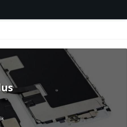
lus
6k