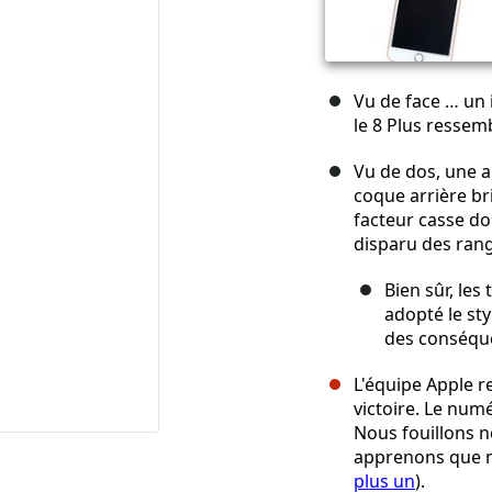
Vu de face … un 
le 8 Plus resse
Vu de dos, une a
coque arrière bri
facteur casse do
disparu des ran
Bien sûr, le
adopté le st
des conséque
L'équipe Apple 
victoire. Le num
Nous fouillons n
apprenons que n
plus un
).