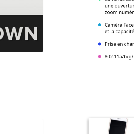
une ouverture
zoom numéri
Caméra FaceT
et la capaci
Prise en cha
802.11a/b/g/