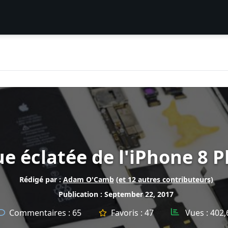
e éclatée de l'iPhone 8 P
Rédigé par :
Adam O'Camb
(et 12 autres contributeurs)
Publication : September 22, 2017
Commentaires :
65
Favoris :
47
Vues :
402,