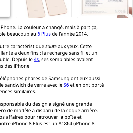
Annuler
Publier un commentaire
iPhone. La couleur a changé, mais à part ça,
mble beaucoup au
6 Plus
de l'année 2014.
utre caractéristique
saute
aux yeux. Cette
llante a deux fins : la recharge sans fil et un
uble. Depuis le
4s
, ses semblables avaient
gs des iPhone.
s téléphones phares de Samsung ont eux aussi
yle sandwich de verre avec le
S6
et en ont porté
nces similaires.
responsable du design a signé une grande
éro de modèle a disparu de la coque arrière.
os affaires pour retrouver la boîte et
otre iPhone 8 Plus est un A1864 (iPhone 8