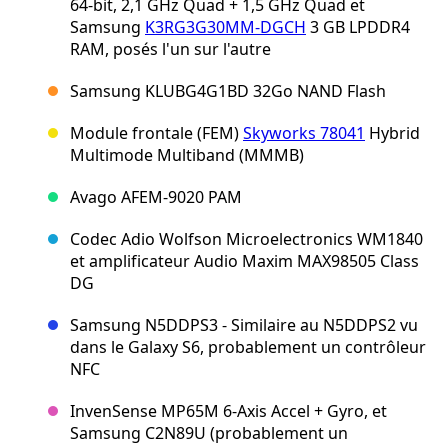
64-bit, 2,1 GHz Quad + 1,5 GHz Quad et
Samsung
K3RG3G30MM-DGCH
3 GB LPDDR4
RAM, posés l'un sur l'autre
Samsung KLUBG4G1BD 32Go NAND Flash
Module frontale (FEM)
Skyworks 78041
Hybrid
Multimode Multiband (MMMB)
Avago AFEM-9020 PAM
Codec Adio Wolfson Microelectronics WM1840
et amplificateur Audio Maxim MAX98505 Class
DG
Samsung N5DDPS3 - Similaire au N5DDPS2 vu
dans le Galaxy S6, probablement un contrôleur
NFC
InvenSense MP65M 6-Axis Accel + Gyro, et
Samsung C2N89U (probablement un