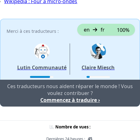
Wikipédia : Four à micro-ondes
en
fr
100%
Merci à ces traducteurs :
Lutin Communauté
Claire Miesch
Ces traducteurs nous aident réparer le monde ! Vous
voulez contribuer ?
Commencez à traduire ›
Nombre de vues :
Dernières 24 heures :
45