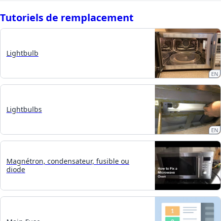
Tutoriels de remplacement
Lightbulb
EN
Lightbulbs
EN
Magnétron, condensateur, fusible ou
diode