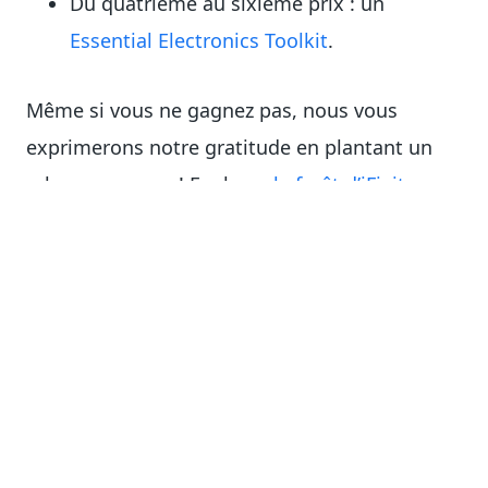
Du quatrième au sixième prix : un
Essential Electronics Toolkit
.
Même si vous ne gagnez pas, nous vous
exprimerons notre gratitude en plantant un
arbre pour vous ! Explorez
la forêt d’iFixit sur
Tree-Nation
: tout comme vous ouvrirez la voie
à la connaissance de la réparation dans votre
langue, ces arbres étendront leurs branches,
contribuant à un monde meilleur.
La date limite de participation est le 19
octobre à minuit, pendant les
Journées
nationales de la réparation
.