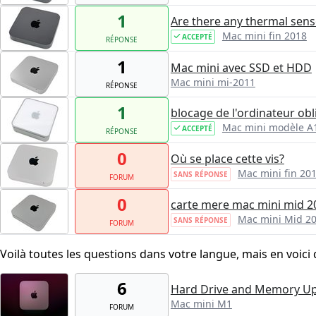
1
Are there any thermal sens
Mac mini fin 2018
ACCEPTÉ
RÉPONSE
1
Mac mini avec SSD et HDD
Mac mini mi-2011
RÉPONSE
1
blocage de l'ordinateur o
Mac mini modèle A
ACCEPTÉ
RÉPONSE
0
Où se place cette vis?
Mac mini fin 20
SANS RÉPONSE
FORUM
0
carte mere mac mini mid 2
Mac mini Mid 2
SANS RÉPONSE
FORUM
Voilà toutes les questions dans votre langue, mais en voici 
6
Hard Drive and Memory U
Mac mini M1
FORUM