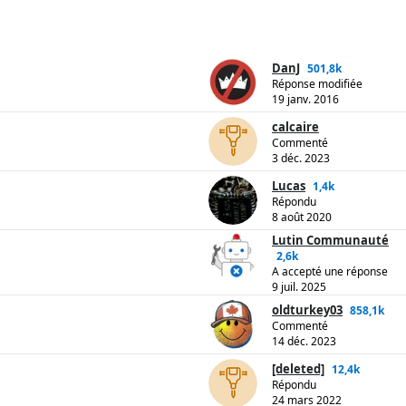
DanJ
501,8k
Réponse modifiée
19 janv. 2016
calcaire
Commenté
3 déc. 2023
Lucas
1,4k
Répondu
8 août 2020
Lutin Communauté
2,6k
A accepté une réponse
9 juil. 2025
oldturkey03
858,1k
Commenté
14 déc. 2023
[deleted]
12,4k
Répondu
24 mars 2022