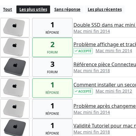
Tout
Les plus utiles
Sans réponse
Les plus récentes
1
Double SSD dans mac mini 
Mac mini fin 2014
RÉPONSE
2
Problème affichage et trac
Mac mini fin 2014
ACCEPTÉ
FORUM
3
Référence pièce Connecteu
Mac mini fin 2018
FORUM
1
Comment installer un seco
Mac mini fin 2012
ACCEPTÉ
RÉPONSE
1
Problème après changemen
Mac mini fin 2014
RÉPONSE
1
Validité Tutoriel pour mac
Mac mini fin 2018
RÉPONSE