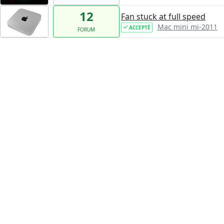
12
Fan stuck at full speed
Mac mini mi-2011
ACCEPTÉ
FORUM