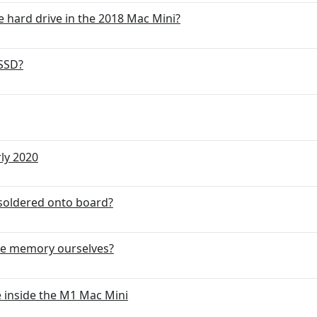
he hard drive in the 2018 Mac Mini?
 SSD?
ly 2020
 soldered onto board?
the memory ourselves?
 inside the M1 Mac Mini