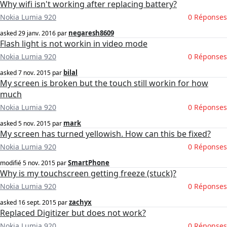
Why wifi isn't working after replacing battery?
Nokia Lumia 920
0 Réponses
negaresh8609
asked
29 janv. 2016
par
Flash light is not workin in video mode
Nokia Lumia 920
0 Réponses
bilal
asked
7 nov. 2015
par
My screen is broken but the touch still workin for how
much
Nokia Lumia 920
0 Réponses
mark
asked
5 nov. 2015
par
My screen has turned yellowish. How can this be fixed?
Nokia Lumia 920
0 Réponses
SmartPhone
modifié
5 nov. 2015
par
Why is my touchscreen getting freeze (stuck)?
Nokia Lumia 920
0 Réponses
zachyx
asked
16 sept. 2015
par
Replaced Digitizer but does not work?
Nokia Lumia 920
0 Réponses