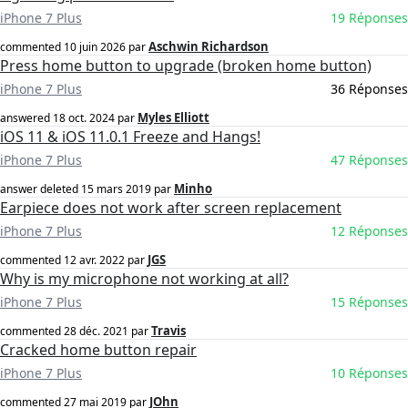
iPhone 7 Plus
19 Réponses
Aschwin Richardson
commented
10 juin 2026
par
Press home button to upgrade (broken home button)
iPhone 7 Plus
36 Réponses
Myles Elliott
answered
18 oct. 2024
par
iOS 11 & iOS 11.0.1 Freeze and Hangs!
iPhone 7 Plus
47 Réponses
Minho
answer deleted
15 mars 2019
par
Earpiece does not work after screen replacement
iPhone 7 Plus
12 Réponses
JGS
commented
12 avr. 2022
par
Why is my microphone not working at all?
iPhone 7 Plus
15 Réponses
Travis
commented
28 déc. 2021
par
Cracked home button repair
iPhone 7 Plus
10 Réponses
JOhn
commented
27 mai 2019
par