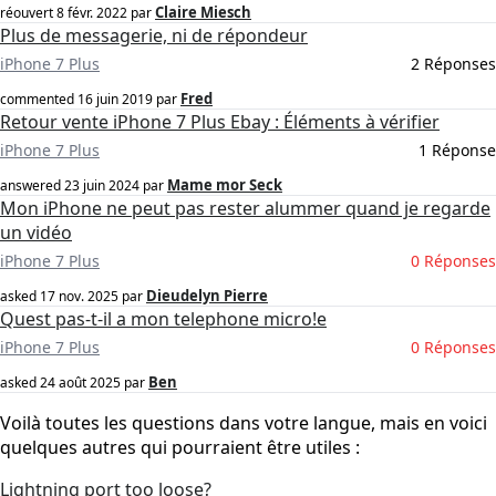
Claire Miesch
réouvert
8 févr. 2022
par
Plus de messagerie, ni de répondeur
iPhone 7 Plus
2 Réponses
Fred
commented
16 juin 2019
par
Retour vente iPhone 7 Plus Ebay : Éléments à vérifier
iPhone 7 Plus
1 Réponse
Mame mor Seck
answered
23 juin 2024
par
Mon iPhone ne peut pas rester alummer quand je regarde
un vidéo
iPhone 7 Plus
0 Réponses
Dieudelyn Pierre
asked
17 nov. 2025
par
Quest pas-t-il a mon telephone micro!e
iPhone 7 Plus
0 Réponses
Ben
asked
24 août 2025
par
Voilà toutes les questions dans votre langue, mais en voici
quelques autres qui pourraient être utiles :
Lightning port too loose?