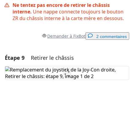
Ne tentez pas encore de retirer le châssis
interne.
Une nappe connecte toujours le bouton
ZR du châssis interne à la carte mère en dessous.
Demander à FixBot
2 commentaires
Étape 9
Retirer le châssis
Ajouter un commentaire
Ajouter un commentaire
Annuler
Publier un commentaire