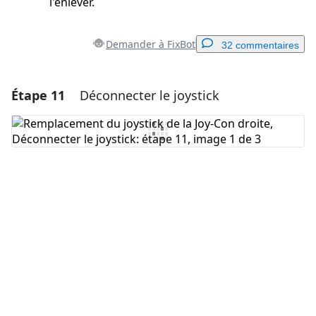
l'enlever.
Demander à FixBot
32 commentaires
Étape 11
Déconnecter le joystick
Ajouter un commentaire
Ajouter un commentaire
Annuler
Publier un commentaire