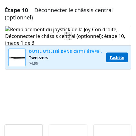
Étape 10
Déconnecter le châssis central
Ajouter un commentaire
(optionnel)
Ajouter un commentaire
Annuler
Publier un commentaire
OUTIL UTILISÉ DANS CETTE ÉTAPE :
Tweezers
J'achète
$4.99