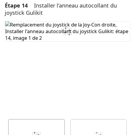
Étape 14
Installer l'anneau autocollant du
Ajouter un commentaire
joystick Gulikit
Ajouter un commentaire
Annuler
Publier un commentaire