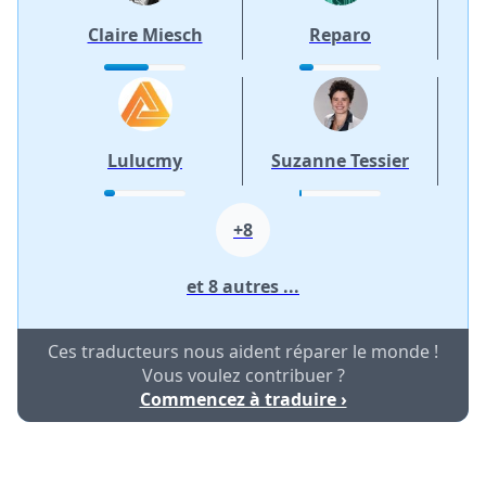
Claire Miesch
Reparo
Lulucmy
Suzanne Tessier
+8
et 8 autres ...
Ces traducteurs nous aident réparer le monde !
Vous voulez contribuer ?
Commencez à traduire ›