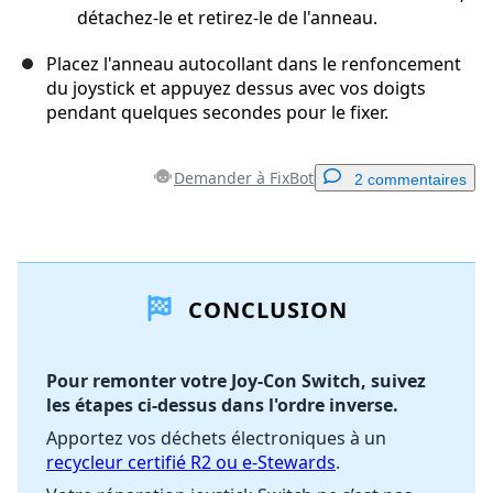
détachez-le et retirez-le de l'anneau.
Placez l'anneau autocollant dans le renfoncement
du joystick et appuyez dessus avec vos doigts
pendant quelques secondes pour le fixer.
Demander à FixBot
2 commentaires
Ajouter un commentaire
CONCLUSION
Ajouter un commentaire
Pour remonter votre Joy-Con Switch, suivez
les étapes ci-dessus dans l'ordre inverse.
Annuler
Publier un commentaire
Apportez vos déchets électroniques à un
recycleur certifié R2 ou e-Stewards
.