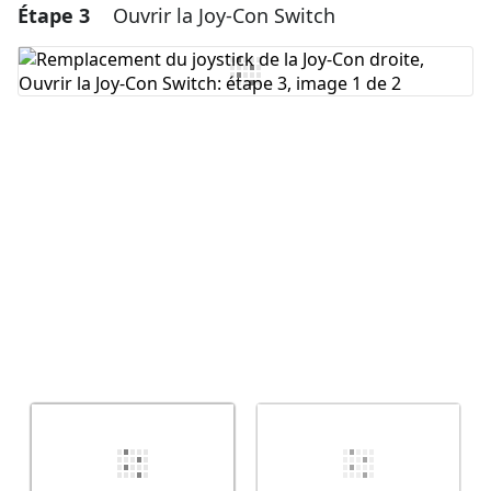
Étape 3
Ouvrir la Joy-Con Switch
Ajouter un commentaire
Ajouter un commentaire
Annuler
Publier un commentaire