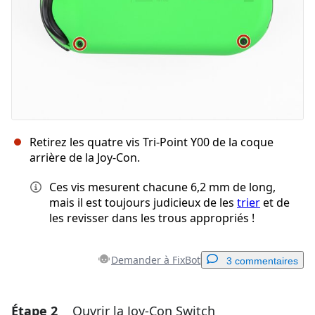
Retirez les quatre vis Tri-Point Y00 de la coque
arrière de la Joy-Con.
Ces vis mesurent chacune 6,2 mm de long,
mais il est toujours judicieux de les
trier
et de
les revisser dans les trous appropriés !
Demander à FixBot
3 commentaires
Étape 2
Ouvrir la Joy-Con Switch
Ajouter un commentaire