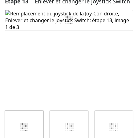
Étape 13
Enlever et changer le joystick Switch
Ajouter un commentaire
Ajouter un commentaire
Annuler
Publier un commentaire