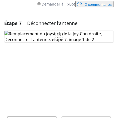
Demander à FixBot
2 commentaires
Étape 7
Déconnecter l'antenne
Ajouter un commentaire
Ajouter un commentaire
Annuler
Publier un commentaire