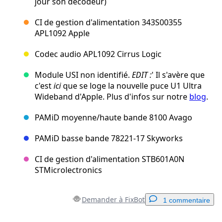
jour son décodeur)
CI de gestion d'alimentation 343S00355
APL1092 Apple
Codec audio APL1092 Cirrus Logic
Module USI non identifié.
EDIT :
' Il s'avère que
c'est
ici
que se loge la nouvelle puce U1 Ultra
Wideband d'Apple. Plus d'infos sur notre
blog
.
PAMiD moyenne/haute bande 8100 Avago
PAMiD basse bande 78221-17 Skyworks
CI de gestion d'alimentation STB601A0N
STMicrolectronics
Demander à FixBot
1 commentaire