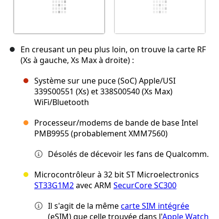
En creusant un peu plus loin, on trouve la carte RF
(Xs à gauche, Xs Max à droite) :
Système sur une puce (SoC) Apple/USI
339S00551 (Xs) et 338S00540 (Xs Max)
WiFi/Bluetooth
Processeur/modems de bande de base Intel
PMB9955 (probablement XMM7560)
Désolés de décevoir les fans de Qualcomm.
Microcontrôleur à 32 bit ST Microelectronics
ST33G1M2
avec ARM
SecurCore SC300
Il s'agit de la même
carte SIM intégrée
(eSIM) que celle trouvée dans l'
Apple Watch