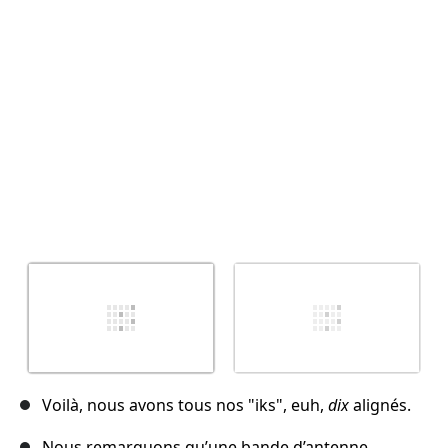
Annuler
Publier un commentaire
Voilà, nous avons tous nos "iks", euh,
dix
alignés.
Nous remarquons qu’une bande d’antenne