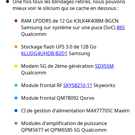
Une fois tous les blindages retirés, nous pouvons
mieux voir le silicium qui se cache en dessous :
RAM LPDDR5 de 12 Go K3LK4K40BM-BGCN
Samsung sur système sur une puce (SoC)
865
Qualcomm
Stockage flash UFS 3.0 de 128 Go
KLUDG4UHDB-B2D1
Samsung
Modem 5G de 2ème génération
SDX55M
Qualcomm
Module frontal RF
SKY58210-11
Skyworks
Module frontal QM78092 Qorvo
CI de gestion d'alimentation MAX77705C Maxim
Modules d'amplification de puissance
QPM5677 et QPM6585 5G Qualcomm