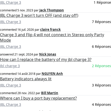
JBL Charge 3
1 Réponse
Jack Thompson
commented
5 nov. 2023
par
JBL Charge 3 won't turn OFF (and stay off)
JBL Charge 3
7 Réponses
claire franck
commented
16 juil. 2026
par
Charge 3 and Flip 4 will not connect in Stereo only Party
Mode
JBL Charge 3
6 Réponses
Nick Jonas
answered
21 sept. 2024
par
How can I replace the battery of my jbl charge 3?
Jbl charge 3
2 Réponses
NGUYEN Anh
commented
14 août 2018
par
Battery indicators always lit
JBL Charge 3
3 Réponses
Bill Martin
commented
28 nov. 2022
par
Where can I buy a port bay replacement?
JBL Charge 3
4 Réponses