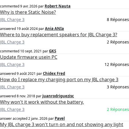
Robert Nauta
commented
9 avr. 2026
par
Why is there Static Noise?
JBL Charge 3
8 Réponses
Ania ANIa
answered
19 août 2024
par
Where to buy replacement speakers for JBL Charge 3?
JBL Charge 3
2 Réponses
GKS
commented
10 sept. 2021
par
Update firmware usein PC
JBL Charge 3
12 Réponses
Chidex Fred
answered
9 août 2021
par
How do I replace my charging port on my JBL charge 3
JBL Charge 3
3 Réponses
juanrodriguezisc
answered
8 nov. 2018
par
Why won't it work without the battery.
JBL Charge 3
2 Réponses
Pavel
answer accepted
2 janv. 2026
par
My JBL charge 3 won't turn on and not showing any light